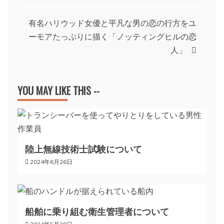
稿
有名ハリウッド女優と平凡な男の恋の行方をユ
ナ
ーモアたっぷりに描く「ノッティングヒルの恋
人」
ビ
ゲ
YOU MAY LIKE THIS --
ー
シ
陸上無線技術士試験について
2024年6月26日
ョ
ン
船舶に乗り組む衛生管理者について