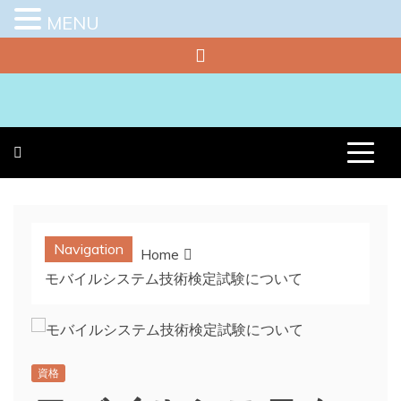
MENU
Skip
to
content
プラチナラビ
役立つ暮らしの知恵袋
Navigation
Home
モバイルシステム技術検定試験について
資格