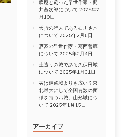
病魔と闘った早世作家・梶
井基次郎について
2025年2
月19日
夭折の詩人である石川啄木
について
2025年2月6日
酒豪の早世作家・葛西善蔵
について
2025年2月4日
土造りの城である久保田城
について
2025年1月31日
実は姫路城よりも広い？東
北最大にして全国有数の面
積を持つお城、山形城につ
いて
2025年1月15日
アーカイブ