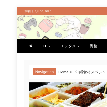
Skip
木曜日, 8月 06, 2026
to
content
プラチナラビ
役立つ暮らしの知恵袋
IT
エンタメ
資格
Navigation
Home
沖縄食材スペシャ