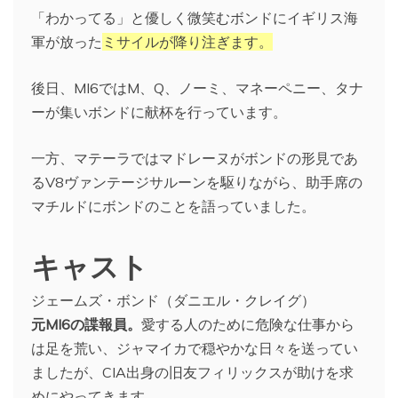
「わかってる」と優しく微笑むボンドにイギリス海
軍が放った
ミサイルが降り注ぎます。
後日、MI6ではM、Q、ノーミ、マネーペニー、タナ
ーが集いボンドに献杯を行っています。
一方、マテーラではマドレーヌがボンドの形見であ
るV8ヴァンテージサルーンを駆りながら、助手席の
マチルドにボンドのことを語っていました。
キャスト
ジェームズ・ボンド（ダニエル・クレイグ）
元MI6の諜報員。
愛する人のために危険な仕事から
は足を荒い、ジャマイカで穏やかな日々を送ってい
ましたが、CIA出身の旧友フィリックスが助けを求
めにやってきます。