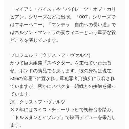
「マイアミ・バイス」や「パイレーツ・オブ・カリ
ビアン」シリーズなどに出演。「007」シリーズで
はマネーペニー、「マンデラ 自由への長い道」で
はネルソン・マンデラの妻ウィニーという重要な役
どころを演じています。
ブロフェルド（クリストフ・ヴァルツ）
かつて巨大組織
「スペクター」
を束ねていた元首
領。ボンドの義兄でもあります。彼の身柄は現在
MI6の管理下に置かれ、重犯罪者刑務所に収容され
ていますが、密かにスペクター組織との接触を保っ
ています。
演：クリストフ・ヴァルツ
８２年にはスイス・チューリッヒで初舞台を踏み、
「トルスタンとイゾルデ」で映画デビューを果たし
ます。