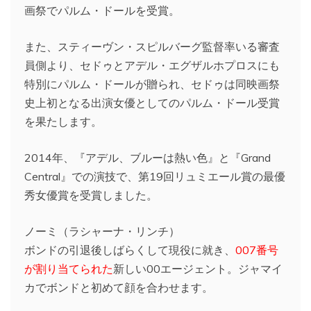
画祭でパルム・ドールを受賞。
また、スティーヴン・スピルバーグ監督率いる審査
員側より、セドゥとアデル・エグザルホプロスにも
特別にパルム・ドールが贈られ、セドゥは同映画祭
史上初となる出演女優としてのパルム・ドール受賞
を果たします。
2014年、『アデル、ブルーは熱い色』と『Grand
Central』での演技で、第19回リュミエール賞の最優
秀女優賞を受賞しました。
ノーミ（ラシャーナ・リンチ）
ボンドの引退後しばらくして現役に就き、
007番号
が割り当てられた
新しい00エージェント。ジャマイ
カでボンドと初めて顔を合わせます。