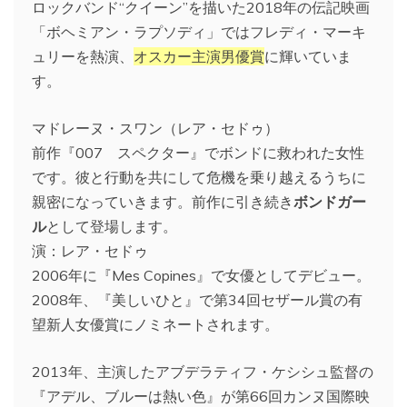
ロックバンド“クイーン”を描いた2018年の伝記映画
「ボヘミアン・ラプソディ」ではフレディ・マーキ
ュリーを熱演、
オスカー主演男優賞
に輝いていま
す。
マドレーヌ・スワン（レア・セドゥ）
前作『007 スペクター』でボンドに救われた女性
です。彼と行動を共にして危機を乗り越えるうちに
親密になっていきます。前作に引き続き
ボンドガー
ル
として登場します。
演：レア・セドゥ
2006年に『Mes Copines』で女優としてデビュー。
2008年、『美しいひと』で第34回セザール賞の有
望新人女優賞にノミネートされます。
2013年、主演したアブデラティフ・ケシシュ監督の
『アデル、ブルーは熱い色』が第66回カンヌ国際映