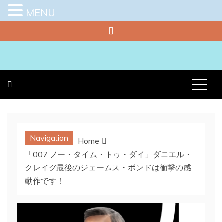
MENU
Skip
to
content
プラチナラビ
役立つ暮らしの知恵袋
Navigation
Home
「007 ノー・タイム・トゥ・ダイ」ダニエル・
クレイグ最後のジェームス・ボンドは衝撃の感
動作です！