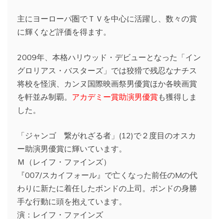
主にヨーローパ圏でＴＶを中心に活躍し、数々の賞
に輝くなど評価を得ます。
2009年、本格ハリウッド・デビューとなった「イン
グロリアス・バスターズ」では狡猾で残忍なナチス
将校を怪演、カンヌ国際映画祭男優賞ほか各映画賞
を軒並み制覇。
アカデミー賞助演男優賞
も獲得しま
した。
「ジャンゴ 繋がれざる者」(12)で２度目のオスカ
ー助演男優賞に輝いています。
Ｍ（レイフ・ファインズ）
『007/スカイフォール』で亡くなった前任のMの代
わりに新たに着任したボンドの上司。ボンドの身勝
手な行動に頭を抱えています。
演：レイフ・ファインズ