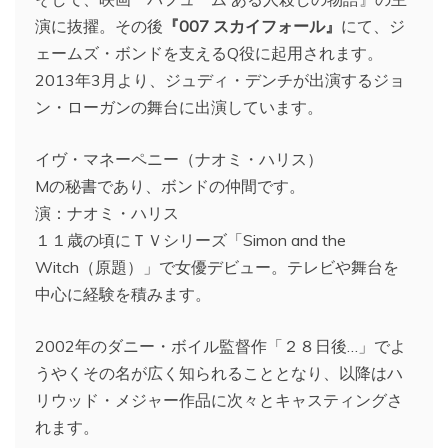
演に抜擢。その後
『007 スカイフォール』
にて、ジ
ェームズ・ボンドを支えるQ役に起用されます。
2013年3月より、ジュディ・デンチが出演するジョ
ン・ローガンの舞台に出演しています。
イヴ・マネーペニー（ナオミ・ハリス）
Mの秘書であり、ボンドの仲間です。
演：ナオミ・ハリス
１１歳の頃にＴＶシリーズ「Simon and the
Witch（原題）」で女優デビュー。テレビや舞台を
中心に経験を積みます。
2002年のダニー・ボイル監督作「２８日後…」でよ
うやくその名が広く知られることとなり、以降はハ
リウッド・メジャー作品に次々とキャスティングさ
れます。