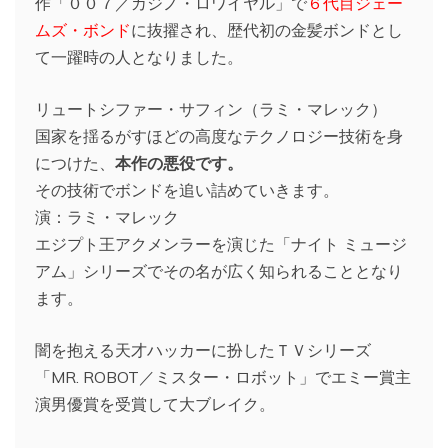
作「００７／カジノ・ロワイヤル」で
６代目ジェー
ムズ・ボンド
に抜擢され、歴代初の金髪ボンドとし
て一躍時の人となりました。
リュートシファー・サフィン（ラミ・マレック）
国家を揺るがすほどの高度なテクノロジー技術を身
につけた、
本作の悪役です。
その技術でボンドを追い詰めていきます。
演：ラミ・マレック
エジプト王アクメンラーを演じた「ナイト ミュージ
アム」シリーズでその名が広く知られることとなり
ます。
闇を抱える天才ハッカーに扮したＴＶシリーズ
「MR. ROBOT／ミスター・ロボット」でエミー賞主
演男優賞を受賞して大ブレイク。