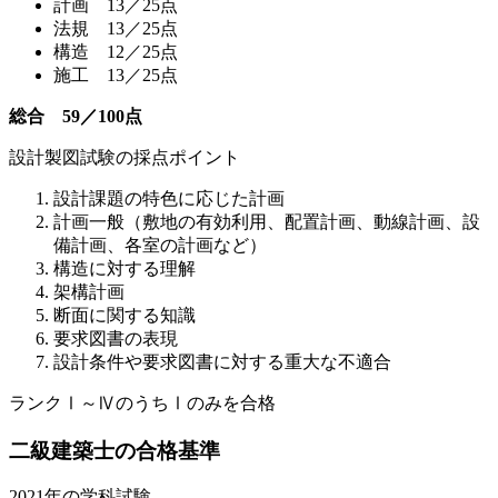
計画 13／25点
法規 13／25点
構造 12／25点
施工 13／25点
総合 59／100点
設計製図試験の採点ポイント
設計課題の特色に応じた計画
計画一般（敷地の有効利用、配置計画、動線計画、設
備計画、各室の計画など）
構造に対する理解
架構計画
断面に関する知識
要求図書の表現
設計条件や要求図書に対する重大な不適合
ランクⅠ～ⅣのうちⅠのみを合格
二級建築士の合格基準
2021年の学科試験