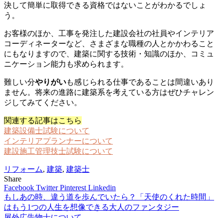
決して簡単に取得できる資格ではないことがわかるでしょ
う。
お客様のほか、工事を発注した建設会社の社員やインテリア
コーディネーターなど、さまざまな職種の人とかかわること
にもなりますので、建築に関する技術・知識のほか、コミュ
ニケーション能力も求められます。
難しい分
やりがい
も感じられる仕事であることは間違いあり
ません。将来の進路に建築系を考えている方はぜひチャレン
ジしてみてください。
関連する記事はこちら
建築設備士試験について
インテリアプランナーについて
建設施工管理技士試験について
リフォーム
,
建築
,
建築士
Share
Facebook
Twitter
Pinterest
Linkedin
もしあの時、違う道を歩んでいたら？「天使のくれた時間」
投
はもう1つの人生を想像できる大人のファンタジー
稿
屋外広告物士について