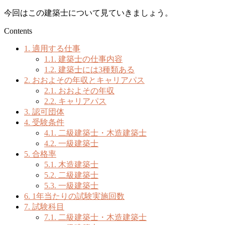
今回はこの建築士について見ていきましょう。
Contents
1.
適用する仕事
1.1.
建築士の仕事内容
1.2.
建築士には3種類ある
2.
おおよその年収とキャリアパス
2.1.
おおよその年収
2.2.
キャリアパス
3.
認可団体
4.
受験条件
4.1.
二級建築士・木造建築士
4.2.
一級建築士
5.
合格率
5.1.
木造建築士
5.2.
二級建築士
5.3.
一級建築士
6.
1年当たりの試験実施回数
7.
試験科目
7.1.
二級建築士・木造建築士