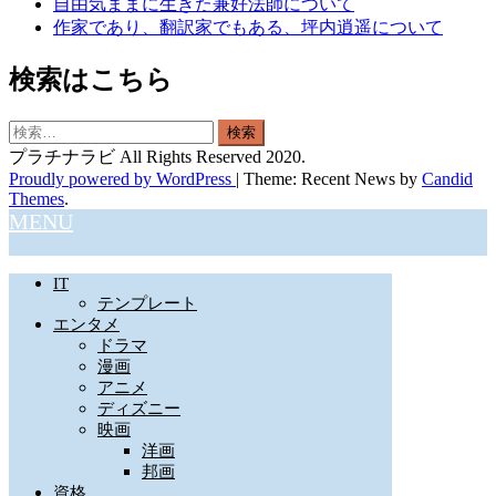
自由気ままに生きた兼好法師について
作家であり、翻訳家でもある、坪内逍遥について
検索はこちら
検
索:
プラチナラビ All Rights Reserved 2020.
Proudly powered by WordPress
|
Theme: Recent News by
Candid
Themes
.
MENU
IT
テンプレート
エンタメ
ドラマ
漫画
アニメ
ディズニー
映画
洋画
邦画
資格