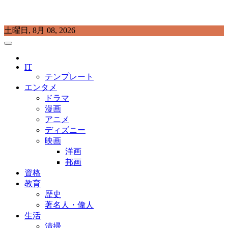
Skip
土曜日, 8月 08, 2026
to
content
プラチナラビ
役立つ暮らしの知恵袋
IT
テンプレート
エンタメ
ドラマ
漫画
アニメ
ディズニー
映画
洋画
邦画
資格
教育
歴史
著名人・偉人
生活
清掃