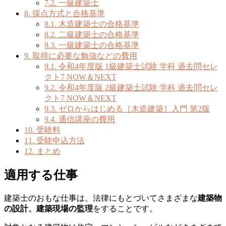
7.2.
一級建築士
8.
採点方式と合格基準
8.1.
木造建築士の合格基準
8.2.
二級建築士の合格基準
8.3.
一級建築士の合格基準
9.
取得に必要な勉強などの費用
9.1.
令和4年度版 1級建築士試験 学科 過去問セレ
クト7 NOW＆NEXT
9.2.
令和4年度版 2級建築士試験 学科 過去問セレ
クト7 NOW＆NEXT
9.3.
ゼロからはじめる［木造建築］入門 第2版
9.4.
通信講座の費用
10.
受験料
11.
受験申込方法
12.
まとめ
適用する仕事
建築士のおもな仕事は、法律にもとづいてさまざまな
建築物
の設計、建築現場の監理
をすることです。