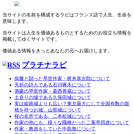
当サイトの名前を構成するラビはフランス語で人生、生命を
意味します。
当サイトは人生を価値あるものとするためのお役立ち情報を
掲載してゆくサイトです。
価値ある情報をきっとあなたの元へお届けします。
プラチナラビ
病魔と闘った早世作家・梶井基次郎について
夭折の詩人である石川啄木について
酒豪の早世作家・葛西善蔵について
土造りの城である久保田城について
実は姫路城よりも広い？東北最大にして全国有数の面
積を持つお城、山形城について
桜の名所である、二本松城について
作家の他にも、様々な職種だった二葉亭四迷について
作家・教員をしていた中島敦について