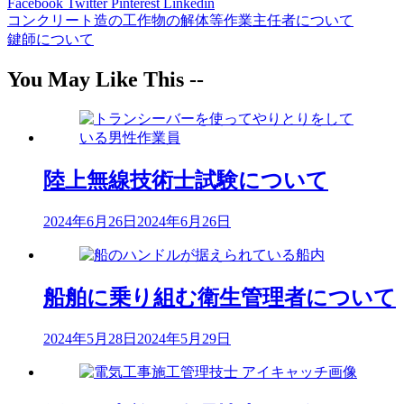
Facebook
Twitter
Pinterest
Linkedin
コンクリート造の工作物の解体等作業主任者について
投
鍵師について
稿
You May Like This --
ナ
ビ
ゲ
ー
陸上無線技術士試験について
シ
2024年6月26日
2024年6月26日
ョ
ン
船舶に乗り組む衛生管理者について
2024年5月28日
2024年5月29日