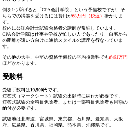
例を1つ挙げると「CPA会計学院」という予備校ですが、そ
ちらでの講義を受けるには費用が
68万円（税込）
掛かりま
す。
校内に公認会計士試験合格者の講師が常駐しています。
CPA会計学院は仕事や学校が忙しい人であったり、自宅から
の距離が遠い方向けに通信スタイルの講座を行なっていま
す。
その他の大手、中堅の資格予備校の平均授業料でも
約61万円
ほどかかります。
受験料
受験手数料は
19,500円
です。
短答式（マークシート）試験の出願時に納付が必要です。
短答式試験の全科目免除者、または一部科目免除者も同額の
納付が必要です。
試験地は北海道、宮城県、東京都、石川県、愛知県、大阪
府、広島県、香川県、福岡県、熊本県、沖縄県です。