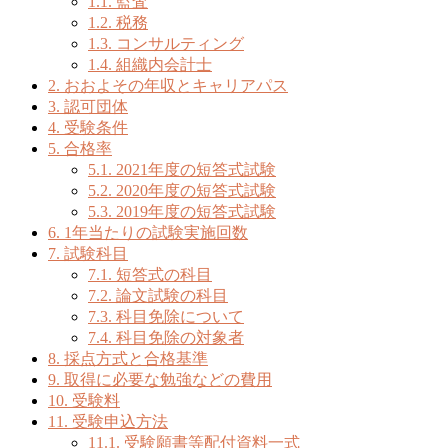
1.1.
監査
1.2.
税務
1.3.
コンサルティング
1.4.
組織内会計士
2.
おおよその年収とキャリアパス
3.
認可団体
4.
受験条件
5.
合格率
5.1.
2021年度の短答式試験
5.2.
2020年度の短答式試験
5.3.
2019年度の短答式試験
6.
1年当たりの試験実施回数
7.
試験科目
7.1.
短答式の科目
7.2.
論文試験の科目
7.3.
科目免除について
7.4.
科目免除の対象者
8.
採点方式と合格基準
9.
取得に必要な勉強などの費用
10.
受験料
11.
受験申込方法
11.1.
受験願書等配付資料一式