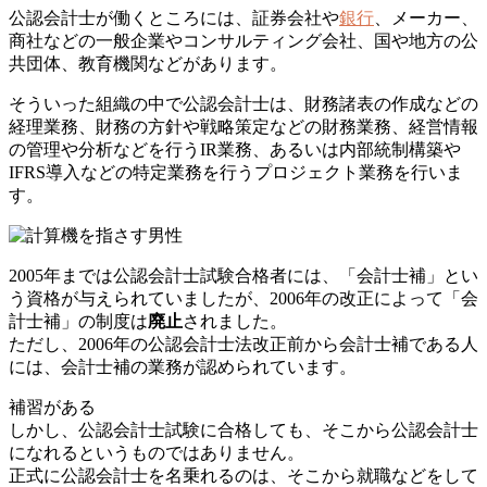
公認会計士が働くところには、証券会社や
銀行
、メーカー、
商社などの一般企業やコンサルティング会社、国や地方の公
共団体、教育機関などがあります。
そういった組織の中で公認会計士は、財務諸表の作成などの
経理業務、財務の方針や戦略策定などの財務業務、経営情報
の管理や分析などを行うIR業務、あるいは内部統制構築や
IFRS導入などの特定業務を行うプロジェクト業務を行いま
す。
2005年までは公認会計士試験合格者には、「会計士補」とい
う資格が与えられていましたが、2006年の改正によって「会
計士補」の制度は
廃止
されました。
ただし、2006年の公認会計士法改正前から会計士補である人
には、会計士補の業務が認められています。
補習がある
しかし、公認会計士試験に合格しても、そこから公認会計士
になれるというものではありません。
正式に公認会計士を名乗れるのは、そこから就職などをして