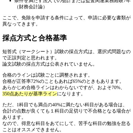
条件を満たす法人での会計または監査関連業務経験7年
（財務会計論）
ここで、免除を申請する条件によって、申請に必要な書類が
異なってきます。
採点方式と合格基準
短答式（マークシート）試験の採点方式は、選択式問題なの
で正誤判定と思われます。
論文試験の採点方式は公表されていません。
合格のラインは試験ごとに調整されます。
合格が正答率72%のこともあれば65%のときもあります。
あらかじめ合格ラインはわからないですが、およそ70%、
350点あたりが基準ライン
になります。
ただ、1科目でも満点の40%に満たない科目がある場合は、
合計の点数が良くても１科目の足切りで不合格となる場合が
あります。
なので、得意な科目をあてにして、苦手な科目の勉強を怠る
ことはオススメできません。