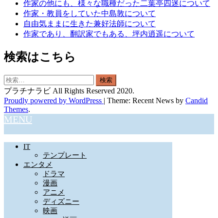
作家の他にも、様々な職種だった二葉亭四迷について
作家・教員をしていた中島敦について
自由気ままに生きた兼好法師について
作家であり、翻訳家でもある、坪内逍遥について
検索はこちら
検
索:
プラチナラビ All Rights Reserved 2020.
Proudly powered by WordPress
|
Theme: Recent News by
Candid
Themes
.
MENU
IT
テンプレート
エンタメ
ドラマ
漫画
アニメ
ディズニー
映画