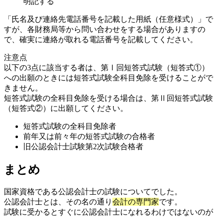
明記する
「氏名及び連絡先電話番号を記載した用紙（任意様式）」で
すが、各財務局等から問い合わせをする場合がありますの
で、確実に連絡が取れる電話番号を記載してください。
注意点
以下の3点に該当する者は、第Ⅰ回短答式試験（短答式①）
への出願のときには短答式試験全科目免除を受けることがで
きません。
短答式試験の全科目免除を受ける場合は、第Ⅱ回短答式試験
（短答式②）に出願してください。
短答式試験の全科目免除者
前年又は前々年の短答式試験の合格者
旧公認会計士試験第2次試験合格者
まとめ
国家資格である公認会計士の試験についてでした。
公認会計士とは、その名の通り
会計の専門家
です。
試験に受かるとすぐに公認会計士になれるわけではないのが