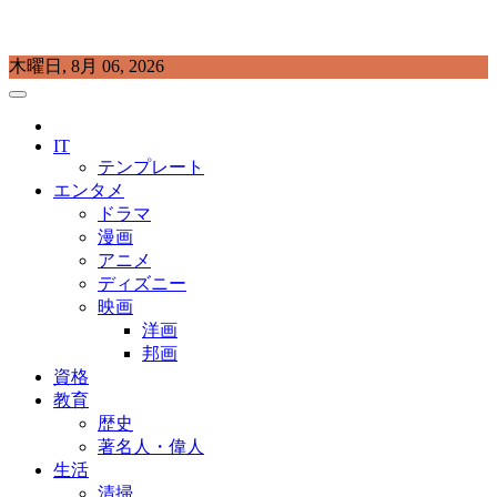
Skip
木曜日, 8月 06, 2026
to
content
プラチナラビ
役立つ暮らしの知恵袋
IT
テンプレート
エンタメ
ドラマ
漫画
アニメ
ディズニー
映画
洋画
邦画
資格
教育
歴史
著名人・偉人
生活
清掃