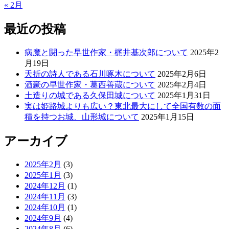
« 2月
最近の投稿
病魔と闘った早世作家・梶井基次郎について
2025年2
月19日
夭折の詩人である石川啄木について
2025年2月6日
酒豪の早世作家・葛西善蔵について
2025年2月4日
土造りの城である久保田城について
2025年1月31日
実は姫路城よりも広い？東北最大にして全国有数の面
積を持つお城、山形城について
2025年1月15日
アーカイブ
2025年2月
(3)
2025年1月
(3)
2024年12月
(1)
2024年11月
(3)
2024年10月
(1)
2024年9月
(4)
2024年8月
(6)