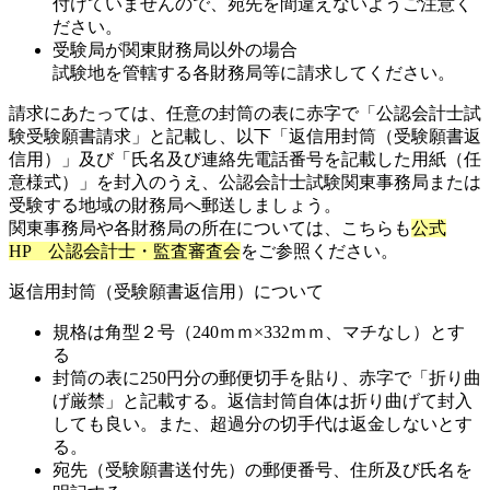
付けていませんので、宛先を間違えないようご注意く
ださい。
受験局が関東財務局以外の場合
試験地を管轄する各財務局等に請求してください。
請求にあたっては、任意の封筒の表に赤字で「公認会計士試
験受験願書請求」と記載し、以下「返信用封筒（受験願書返
信用）」及び「氏名及び連絡先電話番号を記載した用紙（任
意様式）」を封入のうえ、公認会計士試験関東事務局または
受験する地域の財務局へ郵送しましょう。
関東事務局や各財務局の所在については、こちらも
公式
HP 公認会計士・監査審査会
をご参照ください。
返信用封筒（受験願書返信用）について
規格は角型２号（240ｍｍ×332ｍｍ、マチなし）とす
る
封筒の表に250円分の郵便切手を貼り、赤字で「折り曲
げ厳禁」と記載する。返信封筒自体は折り曲げて封入
しても良い。また、超過分の切手代は返金しないとす
る。
宛先（受験願書送付先）の郵便番号、住所及び氏名を