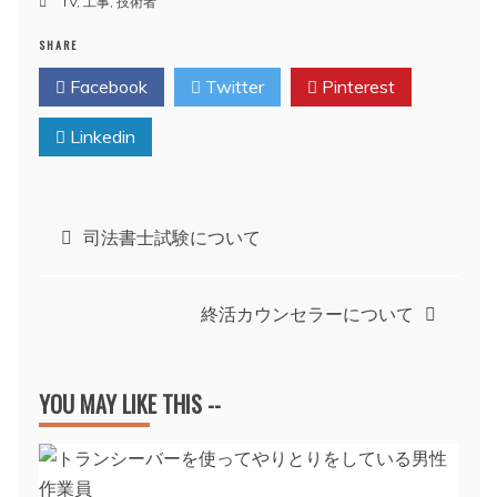
TV
,
工事
,
技術者
SHARE
Facebook
Twitter
Pinterest
Linkedin
投
司法書士試験について
稿
終活カウンセラーについて
ナ
ビ
YOU MAY LIKE THIS --
ゲ