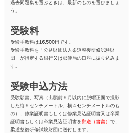
過去問題集を選ぶときは、最新のものを選びましょ
う。
受験料
受験手数料は
16,500円
です。
受験手数料を「公益財団法人柔道整復研修試験財
団」が指定する銀行又は郵便局の口座に振り込みま
す。
受験申込方法
受験願書、写真（出願前６月以内に脱帽正面で撮影
した縦６センチメートル、横４センチメートルのも
の）、修業証明書もしくは修業見込証明書又は卒業
証明書もしくは卒業見込証明書を
郵送（書留）
で、
柔道整復研修試験財団に送付します。