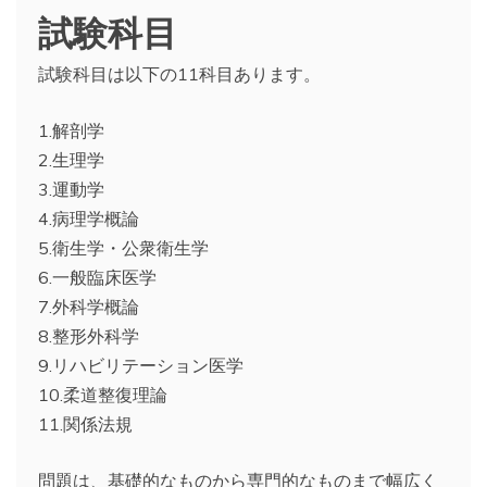
試験科目
試験科目は以下の11科目あります。
1.解剖学
2.生理学
3.運動学
4.病理学概論
5.衛生学・公衆衛生学
6.一般臨床医学
7.外科学概論
8.整形外科学
9.リハビリテーション医学
10.柔道整復理論
11.関係法規
問題は、基礎的なものから専門的なものまで幅広く