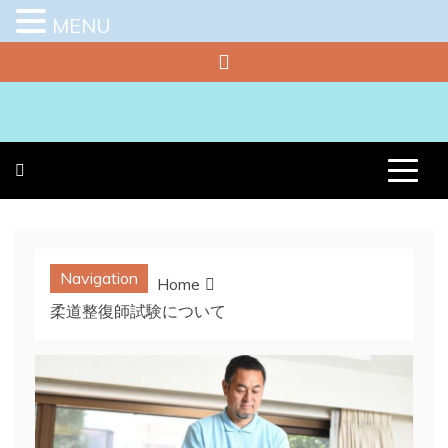
MENU
Skip
to
content
プラチナラビ
役立つ暮らしの知恵袋
Navigation
Home
柔道整復師試験について