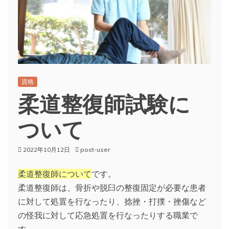
資格
柔道整復師試験に
ついて
2022年10月12日
post-user
柔道整復師について
です。
柔道整復師は、骨折や脱臼の整復固定が必要な患者
に対して処置を行なったり、捻挫・打撲・挫傷など
の怪我に対して応急処置を行なったりする職業で
す。