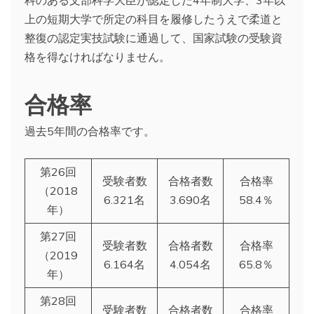
上の短期大学で所定の科目を履修したうえで柔道と
整復の認定実技試験に通過して、国家試験の受験資
格を得なければなりません。
合格率
過去5年間の合格率です。
第26回
受験者数
合格者数
合格率
（2018
6.321名
3.690名
58.4％
年）
第27回
受験者数
合格者数
合格率
（2019
6.164名
4.054名
65.8％
年）
第28回
受験者数
合格者数
合格率