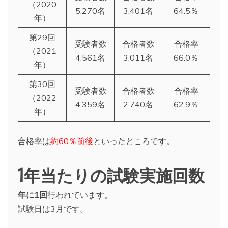
（2020
5.270名
3.401名
64.5％
年）
第29回
受験者数
合格者数
合格率
（2021
4.561名
3.011名
66.0％
年）
第30回
受験者数
合格者数
合格率
（2022
4.359名
2.740名
62.9％
年）
合格率は
約60％前後
といったところです。
1年当たりの試験実施回数
年に1回
行われています。
試験日は3月です。