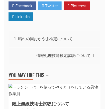
Facebook
Twitter
Pinterest
Linkedin
投
晴れの国おかやま検定について
稿
情報処理技能検定試験について
ナ
ビ
YOU MAY LIKE THIS --
ゲ
ー
陸上無線技術士試験について