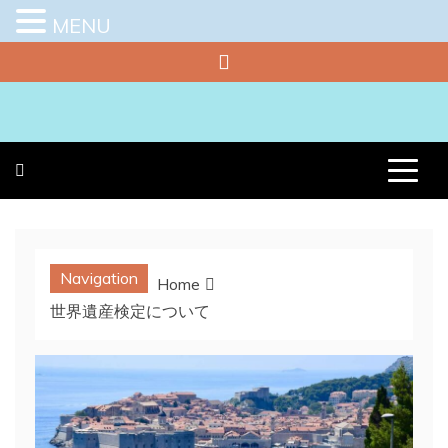
MENU
Skip
to
content
プラチナラビ
役立つ暮らしの知恵袋
Navigation
Home
世界遺産検定について