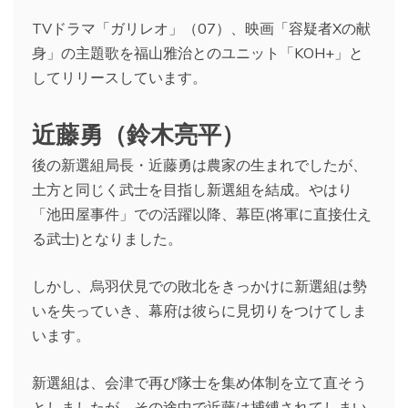
TVドラマ「ガリレオ」（07）、映画「容疑者Xの献
身」の主題歌を福山雅治とのユニット「KOH+」と
してリリースしています。
近藤勇（鈴木亮平）
後の新選組局長・近藤勇は農家の生まれでしたが、
土方と同じく武士を目指し新選組を結成。やはり
「池田屋事件」での活躍以降、幕臣(将軍に直接仕え
る武士)となりました。
しかし、烏羽伏見での敗北をきっかけに新選組は勢
いを失っていき、幕府は彼らに見切りをつけてしま
います。
新選組は、会津で再び隊士を集め体制を立て直そう
としましたが、その途中で近藤は捕縛されてしまい