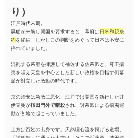
り）
江戸時代末期。
黒船が来航し開国を要求すると、幕府は
日米和親条
約
を終結。しかしこの判断をめぐって日本は不安に
揺れていました。
混乱する幕府を擁護して補佐する佐幕派と、尊王攘
夷を唱え天皇を中心とした新しい政権を目指す倒幕
派が対立した激動の時代です。
京の治安は急激に悪化、江戸では開国を断行した井
伊直弼が
桜田門外で暗殺
され、討幕派による攘夷運
動が各地で起こっていました。
土方は百姓の出身です。天然理心流を掲げる道場、
「試衛館」に通った土方は、そこで近藤勇、沖田総