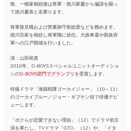
致、一橋家相続後は将軍・徳川家慶から偏諱を賜っ
て徳川慶喜と名乗ります。
将軍後見職および禁裏御守衛総督などを務めます。
徳川宗家を相続し将軍職に就任。大政奉還や新政府
軍への江戸開城を行いました。
演：山田裕貴
2010年、D-BOYSスペシャルユニットオーディショ
ンの
D-BOYS部門でグランプリ
を受賞します。
特撮ドラマ「海賊戦隊ゴーカイジャー」（10～11）
のゴーカイブルー／ジョー・ギブケン役で俳優デビ
ューします。
「ボクらが恋愛できない理由」（12）でドラマ初主
演を果たし、TVドラマ「GTO」（12）や、「イタ