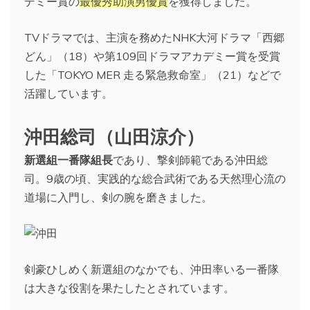
デミー賞の
最優秀助演男優賞
を獲得しました。
TVドラマでは、主演を務めたNHK大河ドラマ「西郷
どん」（18）や第109回ドラマアカデミー賞を受賞
した「TOKYO MER 走る緊急救命室」（21）などで
活躍しています。
沖田総司（山田涼介）
新選組一番隊組長
であり、撃剣師範である沖田総
司。9歳の頃、実践的な総合武術である天然理心流の
道場に入門し、剣の腕を磨きました。
剣豪ひしめく新選組のなかでも、沖田率いる一番隊
は大きな役割を果たしたとされています。