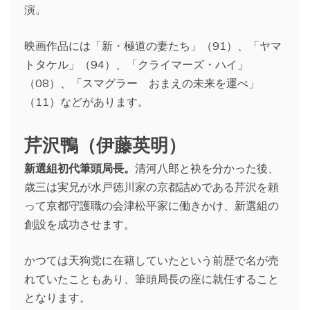
演。
映画作品には「新・極道の妻たち」（91）、「ヤマ
トタケル」（94）、「クライマーズ・ハイ」
（08）、「スマグラー おまえの未来を運べ」
（11）などがあります。
芹沢鴨（伊藤英明）
新選組初代筆頭局長。
清河八郎と袂を分かった後、
歳三は実兄が水戸徳川家の京都詰めである芹沢を頼
って京都守護職の会津松平家に働きかけ、新選組の
創設を成功させます。
かつては天狗党に在籍していたという前歴で名が売
れていたこともあり、筆頭局長の座に就任すること
となります。