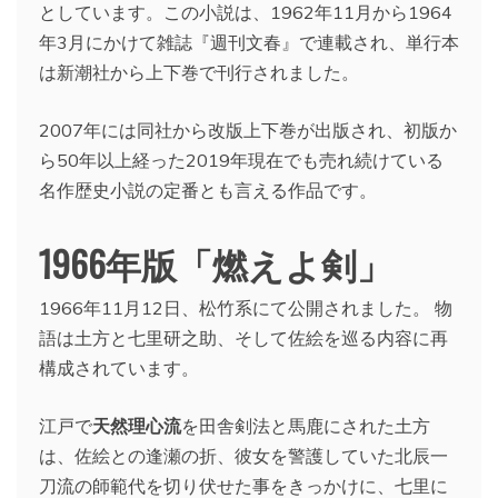
としています。この小説は、1962年11月から1964
年3月にかけて雑誌『週刊文春』で連載され、単行本
は新潮社から上下巻で刊行されました。
2007年には同社から改版上下巻が出版され、初版か
ら50年以上経った2019年現在でも売れ続けている
名作歴史小説の定番とも言える作品です。
1966年版「燃えよ剣」
1966年11月12日、松竹系にて公開されました。 物
語は土方と七里研之助、そして佐絵を巡る内容に再
構成されています。
江戸で
天然理心流
を田舎剣法と馬鹿にされた土方
は、佐絵との逢瀬の折、彼女を警護していた北辰一
刀流の師範代を切り伏せた事をきっかけに、七里に