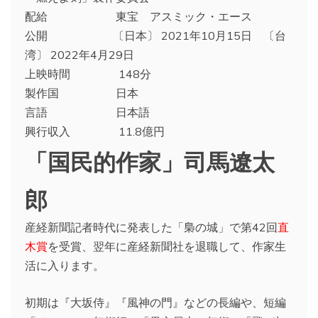
配給 東宝 アスミック・エース
公開 〔日本〕 2021年10月15日 〔台
湾〕 2022年4月29日
上映時間 148分
製作国 日本
言語 日本語
興行収入 11.8億円
「国民的作家」司馬遼太
郎
産経新聞記者時代に発表した「梟の城」で第42回
直
木賞
を受賞、翌年に産経新聞社を退職して、作家生
活に入ります。
初期は『大坂侍』『風神の門』などの長編や、短編