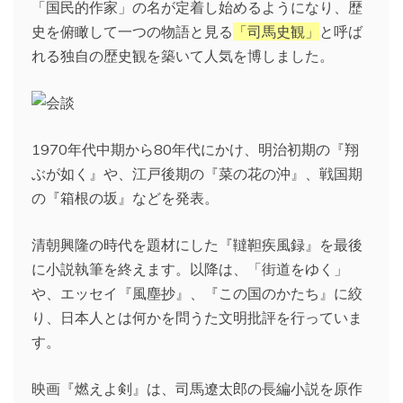
「国民的作家」の名が定着し始めるようになり、歴
史を俯瞰して一つの物語と見る
「司馬史観」
と呼ば
れる独自の歴史観を築いて人気を博しました。
1970年代中期から80年代にかけ、明治初期の『翔
ぶが如く』や、江戸後期の『菜の花の沖』、戦国期
の『箱根の坂』などを発表。
清朝興隆の時代を題材にした『韃靼疾風録』を最後
に小説執筆を終えます。以降は、「街道をゆく」
や、エッセイ『風塵抄』、『この国のかたち』に絞
り、日本人とは何かを問うた文明批評を行っていま
す。
映画『燃えよ剣』は、司馬遼太郎の長編小説を原作