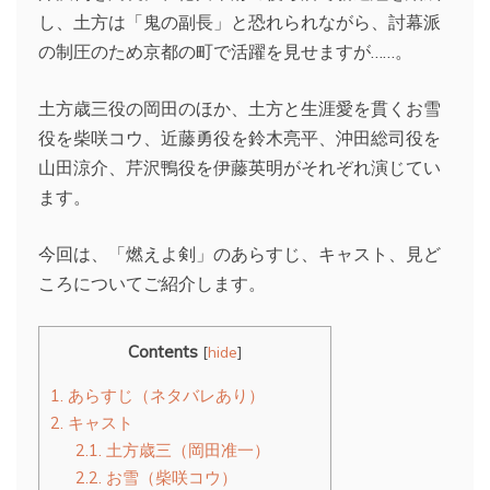
し、土方は「鬼の副長」と恐れられながら、討幕派
の制圧のため京都の町で活躍を見せますが……。
土方歳三役の岡田のほか、土方と生涯愛を貫くお雪
役を柴咲コウ、近藤勇役を鈴木亮平、沖田総司役を
山田涼介、芹沢鴨役を伊藤英明がそれぞれ演じてい
ます。
今回は、「燃えよ剣」のあらすじ、キャスト、見ど
ころについてご紹介します。
Contents
[
hide
]
1.
あらすじ（ネタバレあり）
2.
キャスト
2.1.
土方歳三（岡田准一）
2.2.
お雪（柴咲コウ）