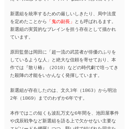
新選組を統率するための厳しいしきたり、局中法度
を定めたことから
「鬼の副長」
とも呼ばれるます。
新選組の実質的なブレインを担う存在として描かれ
ています。
原田監督は岡田に「超一流の武芸者が俳優のふりを
しているような人」と絶大な信頼を寄せており、本
作では『散り椿』（2018）などの時代劇で培ってき
た殺陣の才能をいかんなく発揮しています。
新選組が存在したのは、文久3年（1863）から明治
2年（1869）までのわずか6年です。
本作ではこの短くも波乱万丈な6年間を、池田屋事件
や戊辰戦争など新選組を語る上で欠かせない主要な
エピソードを網羅しつつ、堅い絆で結ばれた同志た