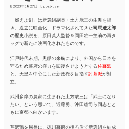
2023年3月27日
post-user
「燃えよ剣」は新選組副長・土方歳三の生涯を描
き、過去に映画化、ドラマ化されてきた
司馬遼太郎
の歴史小説を、原田眞人監督＆岡田准一主演の再タ
ッグで新たに映画化されたものです。
江戸時代末期。黒船の来航により、外国から日本を
守るため幕府の権力を回復させようとする
佐幕派
と、天皇を中心にした新政権を目指す
討幕派
が対
立。
武州多摩の農家に生まれた土方歳三は「武士になり
たい」という思いで、近藤勇、沖田総司ら同志とと
もに京都へ向かいます。
芹沢鴨を局長に、徳川幕府の後ろ盾で新選組を結成