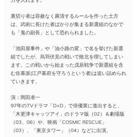
裏切り者は容赦なく粛清するルールを作った土方
は、武術に長けた者ばかりが集まる新選組のなかで
も「鬼の副長」として恐れられました。
「池田屋事件」や「油小路の変」で名を挙げた新選
組でしたが、烏羽伏見の戦いで敗北を喫してしまい
ます。この戦いから始まった戊辰戦争で新選組を含
む佐幕派(江戸幕府を守ろうという者)は追い詰められ
ていきます。
演：岡田准一
97年のTVドラマ「D×D」で俳優業に進出すると、
「木更津キャッツアイ」のドラマ版（02）＆劇場版
（03、06）や、映画「COSMIC RESCUE」
（03）、「東京タワー」（04）などに出演。