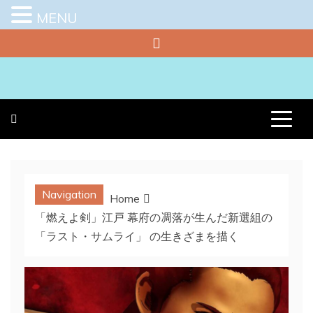
MENU
Skip
to
content
プラチナラビ
役立つ暮らしの知恵袋
Navigation
Home
「燃えよ剣」江戸 幕府の凋落が生んだ新選組の
「ラスト・サムライ」 の生きざまを描く