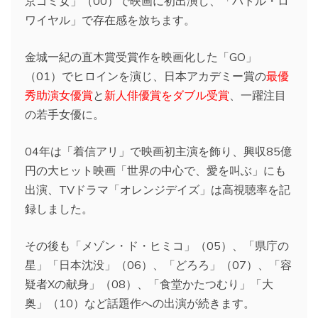
京ゴミ女」（00）で映画に初出演し、「バトル・ロ
ワイヤル」で存在感を放ちます。
金城一紀の直木賞受賞作を映画化した「GO」
（01）でヒロインを演じ、日本アカデミー賞の
最優
秀助演女優賞
と
新人俳優賞をダブル受賞
、一躍注目
の若手女優に。
04年は「着信アリ」で映画初主演を飾り、興収85億
円の大ヒット映画「世界の中心で、愛を叫ぶ」にも
出演、TVドラマ「オレンジデイズ」は高視聴率を記
録しました。
その後も「メゾン・ド・ヒミコ」（05）、「県庁の
星」「日本沈没」（06）、「どろろ」（07）、「容
疑者Xの献身」（08）、「食堂かたつむり」「大
奥」（10）など話題作への出演が続きます。