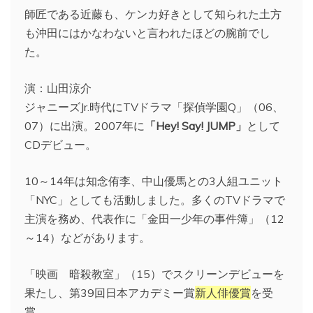
師匠である近藤も、ケンカ好きとして知られた土方
も沖田にはかなわないと言われたほどの腕前でし
た。
演：山田涼介
ジャニーズJr.時代にTVドラマ「探偵学園Q」（06、
07）に出演。2007年に
「Hey! Say! JUMP」
として
CDデビュー。
10～14年は知念侑李、中山優馬との3人組ユニット
「NYC」としても活動しました。多くのTVドラマで
主演を務め、代表作に「金田一少年の事件簿」（12
～14）などがあります。
「映画 暗殺教室」（15）でスクリーンデビューを
果たし、第39回日本アカデミー賞
新人俳優賞
を受
賞。