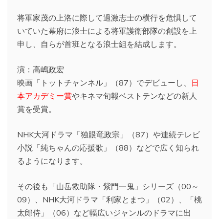
将軍家茂の上洛に際して過激志士の横行を危惧して
いていた幕府に浪士による将軍護衛部隊の創設を上
申し、自らが首班となる浪士組を結成します。
演：高嶋政宏
映画「トットチャンネル」（87）でデビューし、
日
本アカデミー賞
やキネマ旬報ベストテンなどの新人
賞を受賞。
NHK大河ドラマ「独眼竜政宗」（87）や連続テレビ
小説「純ちゃんの応援歌」（88）などで広く知られ
るようになります。
その後も「山岳救助隊・紫門一鬼」シリーズ（00～
09）、NHK大河ドラマ「利家とまつ」（02）、「桃
太郎侍」（06）など幅広いジャンルのドラマに出