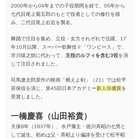
2000年から04年までの子役期間を経て、05年から
七代目尾上菊五郎のもとで役者としての修行を積
み、二代目尾上右近を襲名。
舞踊で注目を集め、立役・女方それぞれで活躍。17
年10月以降、スーパー歌舞伎Ⅱ「ワンピース」で、
市川猿之助に代わって、
主役のルフィを含む3役
を演
じて注目されました。
司馬遼太郎原作の映画「燃えよ剣」（21）では松平
容保役を演じ、第45回日本アカデミー
新
人俳優賞
を
受賞しました。
一橋慶喜（山田裕貴）
天保8年（1837年）、水戸藩主・徳川斉昭の七男と
して誕生。初めは父・斉昭より偏諱を受けて松平昭