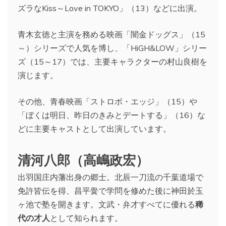
ズラなKiss～Love in TOKYO」（13）などに出演。
青木玄徳と主演を務める映画「闇金ドッグス」（15
～）シリーズで人気を博し、「HiGH&LOW」シリー
ズ（15～17）では、主要キャラクターの村山良樹を
演じます。
その他、青春映画「ストロボ・エッジ」（15）や
「ぼくは明日、昨日のきみとデートする」（16）な
どに主要キャストとして出演しています。
清河八郎（高嶋政宏）
出羽国庄内藩出身の郷士。北辰一刀流の千葉道場で
免許皆伝を得、昌平黌で学問を修めた後に神田於玉
ヶ池で塾を開きます。文武・弁才すべてに優れる
稀
代の才人
として知られます。