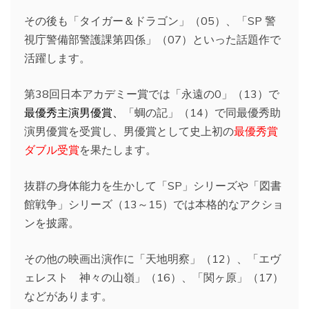
その後も「タイガー＆ドラゴン」（05）、「SP 警
視庁警備部警護課第四係」（07）といった話題作で
活躍します。
第38回日本アカデミー賞では「永遠の0」（13）で
最優秀主演男優賞、
「蜩の記」（14）で同最優秀助
演男優賞を受賞し、男優賞として史上初の
最優秀賞
ダブル受賞
を果たします。
抜群の身体能力を生かして「SP」シリーズや「図書
館戦争」シリーズ（13～15）では本格的なアクショ
ンを披露。
その他の映画出演作に「天地明察」（12）、「エヴ
ェレスト 神々の山嶺」（16）、「関ヶ原」（17）
などがあります。