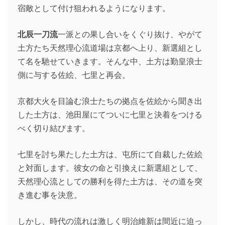
宿敵として付け狙われるようになります。
北辰一刀流
一派との果し合いをくぐり抜け、やがて
土方たち天然理心流道場は京都へ上り、新選組とし
て名を馳せていきます。そんな中、土方は勤皇浪士
側に与する佐絵、七里と再会。
京都大火を目論む浪士たちの拠点を佐絵から聞き出
した土方は、池田屋にてついに七里と決着をつける
べく切り結びます。
七里を討ち果たした土方は、屯所にて自裁した佐絵
と対面します。彼女の命と引換えに新選組として、
天然理心流としての勝利を得た土方は、その道を突
き進む事を決意。
しかし、時代の流れは激しく明治維新は間近に迫っ