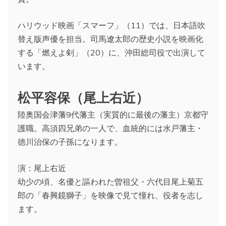
ハリウッド映画「スマーフ」（11）では、日本語吹
替え版声優を担当。司馬遼太郎の歴史小説を映画化
する「燃えよ剣」（20）に、沖田総司役で出演して
います。
松平容保（尾上右近）
陸奥国会津藩9代藩主（実質的に最後の藩主）京都守
護職。高須四兄弟の一人で、血統的には水戸藩主・
徳川治保の子孫になります。
演：尾上右近
幼少の頃、名優と謳われた曽祖父・六代目尾上菊五
郎の「春興鏡獅子」を映像で見て憧れ、役者を志し
ます。