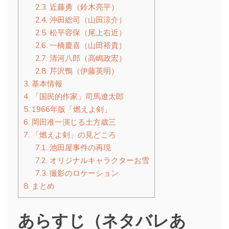
2.3.
近藤勇（鈴木亮平）
2.4.
沖田総司（山田涼介）
2.5.
松平容保（尾上右近）
2.6.
一橋慶喜（山田裕貴）
2.7.
清河八郎（高嶋政宏）
2.8.
芹沢鴨（伊藤英明）
3.
基本情報
4.
「国民的作家」司馬遼太郎
5.
1966年版「燃えよ剣」
6.
岡田准一演じる土方歳三
7.
「燃えよ剣」の見どころ
7.1.
池田屋事件の再現
7.2.
オリジナルキャラクターお雪
7.3.
撮影のロケーション
8.
まとめ
あらすじ（ネタバレあ