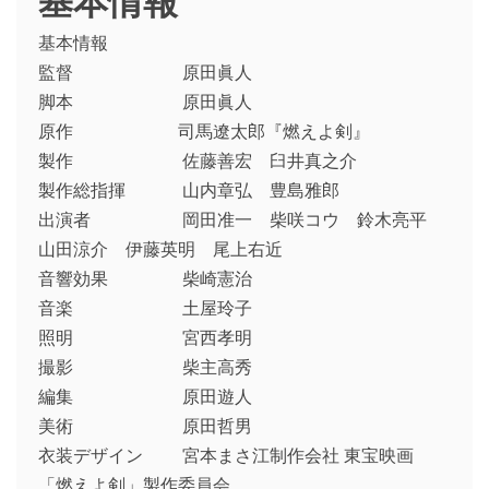
基本情報
監督 原田眞人
脚本 原田眞人
原作 司馬遼太郎『燃えよ剣』
製作 佐藤善宏 臼井真之介
製作総指揮 山内章弘 豊島雅郎
出演者 岡田准一 柴咲コウ 鈴木亮平
山田涼介 伊藤英明 尾上右近
音響効果 柴崎憲治
音楽 土屋玲子
照明 宮西孝明
撮影 柴主高秀
編集 原田遊人
美術 原田哲男
衣装デザイン 宮本まさ江制作会社 東宝映画
「燃えよ剣」製作委員会