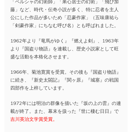
「ペルシャの幻術師」「果心居士の幻術」「飛び加
藤」など、時代・伝奇小説が多く、特に忍者を主人
公にした作品が多いため「忍豪作家」（五味康祐ら
「剣豪作家」にちなむ呼び名）とも呼ばれました。
1962年より『竜馬がゆく』『燃えよ剣』、1963年
より『国盗り物語』を連載し、歴史小説家として旺
盛な活動を本格化させます。
1966年、菊池寛賞を受賞。その後も『国盗り物語』
に続き、『新史太閤記』『関ヶ原』『城塞』の戦国
四部作を上梓しています。
1972年には明治の群像を描いた『坂の上の雲』の連
載が終了。また、幕末を扱った『世に棲む日日』で
吉川英治文学賞受賞。