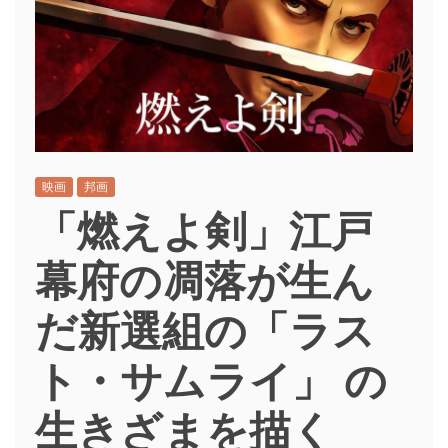
映画
邦画
「燃えよ剣」江戸
幕府の凋落が生ん
だ新選組の「ラス
ト・サムライ」 の
生きざまを描く