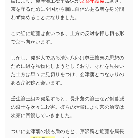
命により、会津藩主松平容保が
京都守護職
に就き、
京を守るために全国から腕に自信のある者を身分問
わず集めることになりました。
この話に近藤は食いつき、土方の反対を押し切る形
で京へ向かいます。
しかし、発起人である清河八郎は尊王攘夷の思想の
ために組を私物化しようとしており、それを見抜い
た土方は早々に見切りをつけ、会津藩とつながりの
ある芹沢鴨と会います。
壬生浪士組を発足すると、長州藩の浪士など倒幕派
の浪士を次々に殺害。彼らの活躍により京の治安は
次第に回復していきました。
ついに会津藩の後ろ盾のもと、芹沢鴨と近藤を局長