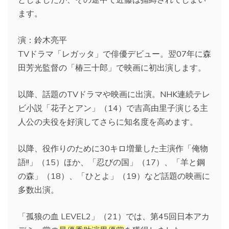
ます。
演：鈴木亮平
TVドラマ「レガッタ」で俳優デビュー。翌07年に森
田芳光監督の「椿三十郎」で映画に初出演します。
以降、話題のTVドラマや映画に出演。NHK連続テレ
ビ小説「花子とアン」（14）で吉高由里子演じる主
人公の夫役を好演してさらに知名度を高めます。
以降、役作りのために30キロ増量した主演作「俺物
語!!」（15）ほか、「忍びの国」（17）、「羊と鋼
の森」（18）、「ひとよ」（19）など話題の映画に
多数出演。
「孤狼の血 LEVEL2」（21）では、第45回日本アカ