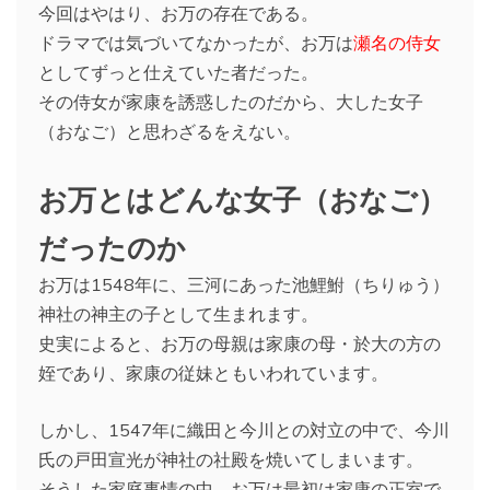
今回はやはり、お万の存在である。
ドラマでは気づいてなかったが、お万は
瀬名の侍女
としてずっと仕えていた者だった。
その侍女が家康を誘惑したのだから、大した女子
（おなご）と思わざるをえない。
お万とはどんな女子（おなご）
だったのか
お万は1548年に、三河にあった池鯉鮒（ちりゅう）
神社の神主の子として生まれます。
史実によると、お万の母親は家康の母・於大の方の
姪であり、家康の従妹ともいわれています。
しかし、1547年に織田と今川との対立の中で、今川
氏の戸田宣光が神社の社殿を焼いてしまいます。
そうした家庭事情の中、お万は最初は家康の正室で