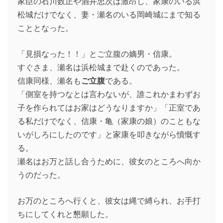
家臣の石川数正や酒井忠次は激昂し、家康のいる浜
松城だけでなく、妻・瀬名のいる岡崎城にまで知る
こととなった。
「見損なった！！」とご立腹の嫡男・信康。
すぐさま、瀬名は浜松城まで赴くのであった。
信康同様、瀬名も
ご立腹
である。
「側室を持つなとは言わないが、誰これかまわずお
子を作られてはお家はどうなりますか」「正室であ
る私だけでなく、信康・亀（家康の娘）のこともな
いがしろにしたのです」と家康を叩きながら憤慨す
る。
瀬名はお万と話し合うために、彼女のところへ向か
うのだった。
お万のところへ行くと、彼女は縄で縛られ、お手打
ちにしてくれと懇願した。