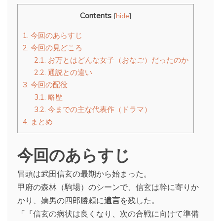
Contents
[
hide
]
1.
今回のあらすじ
2.
今回の見どころ
2.1.
お万とはどんな女子（おなご）だったのか
2.2.
通説との違い
3.
今回の配役
3.1.
略歴
3.2.
今までの主な代表作（ドラマ）
4.
まとめ
今回のあらすじ
冒頭は武田信玄の最期から始まった。
甲府の森林（駒場）のシーンで、信玄は幹に寄りか
かり、嫡男の四郎勝頼に
遺言
を残した。
「『信玄の病状は良くなり、次の合戦に向けて準備