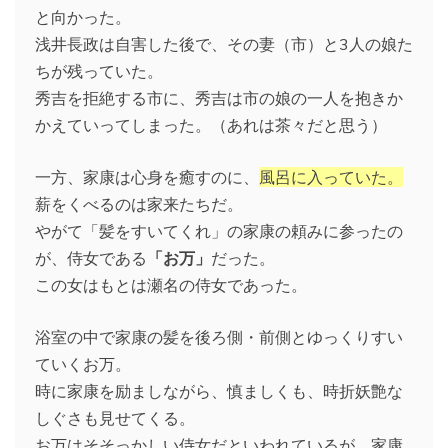
と向かった。
浅井長政は自害した後で、その妻（市）と3人の娘た
ちが残っていた。
秀吉を拒絶する市に、秀吉は市の娘の一人を抱きか
かえていってしまった。（あれは茶々だと思う）
一方、家康は心身を癒すのに、
風呂に入っていた。
薪をくべるのは家来たちだ。
やがて「髪をすいてくれ」の家康の頼みに参ったの
が、侍女である
「お万」
だった。
この女はもとは瀬名の侍女であった。
浴室の中で家康の髪を後ろ側・前側とゆっくりすい
ていくお万。
時に家康を励ましながら、慎ましくも、時折妖艶な
しぐさも見せてくる。
お万はそそっかしい侍女だといわれているが、家康