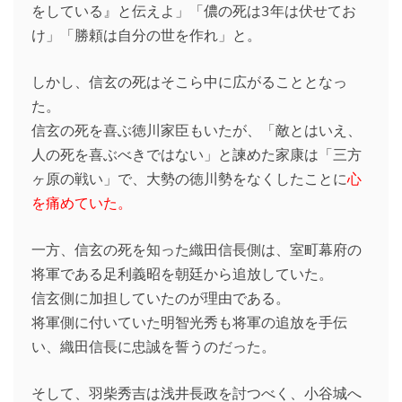
をしている』と伝えよ」「儂の死は3年は伏せてお
け」「勝頼は自分の世を作れ」と。
しかし、信玄の死はそこら中に広がることとなっ
た。
信玄の死を喜ぶ徳川家臣もいたが、「敵とはいえ、
人の死を喜ぶべきではない」と諫めた家康は「三方
ヶ原の戦い」で、大勢の徳川勢をなくしたことに
心
を痛めていた。
一方、信玄の死を知った織田信長側は、室町幕府の
将軍である足利義昭を朝廷から追放していた。
信玄側に加担していたのが理由である。
将軍側に付いていた明智光秀も将軍の追放を手伝
い、織田信長に忠誠を誓うのだった。
そして、羽柴秀吉は浅井長政を討つべく、小谷城へ