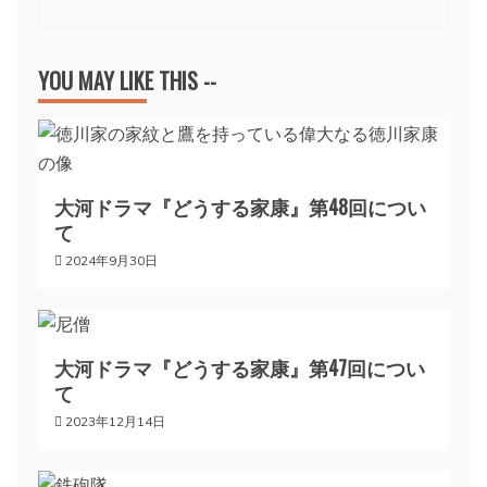
ビ
YOU MAY LIKE THIS --
ゲ
ー
大河ドラマ『どうする家康』第48回につい
シ
て
2024年9月30日
ョ
ン
大河ドラマ『どうする家康』第47回につい
て
2023年12月14日