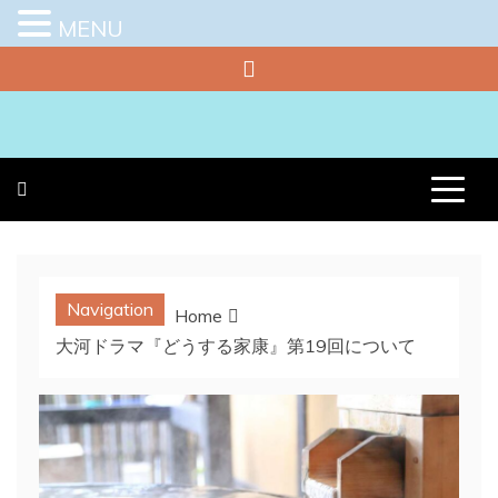
MENU
Skip
to
content
プラチナラビ
役立つ暮らしの知恵袋
Navigation
Home
大河ドラマ『どうする家康』第19回について