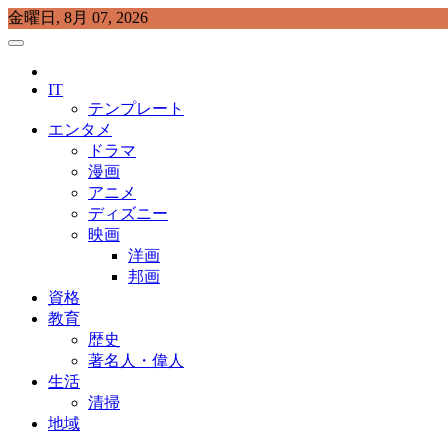
Skip
金曜日, 8月 07, 2026
to
content
プラチナラビ
役立つ暮らしの知恵袋
IT
テンプレート
エンタメ
ドラマ
漫画
アニメ
ディズニー
映画
洋画
邦画
資格
教育
歴史
著名人・偉人
生活
清掃
地域