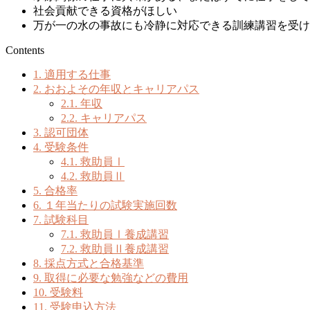
社会貢献できる資格がほしい
万が一の水の事故にも冷静に対応できる訓練講習を受け
Contents
1.
適用する仕事
2.
おおよその年収とキャリアパス
2.1.
年収
2.2.
キャリアパス
3.
認可団体
4.
受験条件
4.1.
救助員Ⅰ
4.2.
救助員Ⅱ
5.
合格率
6.
１年当たりの試験実施回数
7.
試験科目
7.1.
救助員Ⅰ養成講習
7.2.
救助員Ⅱ養成講習
8.
採点方式と合格基準
9.
取得に必要な勉強などの費用
10.
受験料
11.
受験申込方法