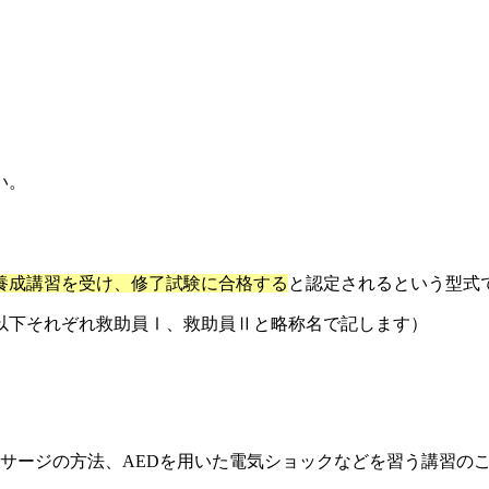
い。
養成講習を受け、修了試験に合格する
と認定されるという型式
以下それぞれ救助員Ⅰ、救助員Ⅱと略称名で記します）
サージの方法、AEDを用いた電気ショックなどを習う講習の