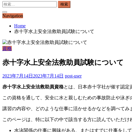
検
索:
Navigation
Home
赤十字水上安全法救助員試験について
資格
赤十字水上安全法救助員試験について
2023年7月14日
2023年7月14日
post-user
赤十字水上安全法救助員資格
とは、日本赤十字社が催す認定
この資格を通して、安全に水と親しむための事故防止や泳ぎ
講習の内容や、どのような仕事に活かせるかなどを調べてみ
このページは、特に以下の中で該当する方に読んでいただけ
水泳関係の仕事に興味がある、またはすでに仕事をして