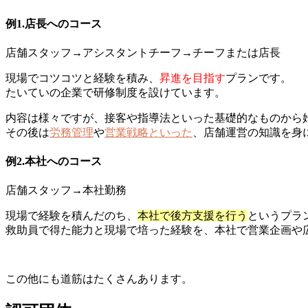
例1.店長へのコース
店舗スタッフ→アシスタントチーフ→チーフまたは店長
現場でコツコツと経験を積み、
昇進を目指す
プランです。
たいていの企業で研修制度を設けています。
内容は様々ですが、接客や指導法といった基礎的なものから
その後は
労務管理
や
営業戦略といった
、店舗運営の知識を身
例2.本社へのコース
店舗スタッフ→本社勤務
現場で経験を積んだのち、
本社で後方支援を行う
というプラ
救助員で得た能力と現場で培った経験を、本社で営業企画や
この他にも道筋はたくさんあります。