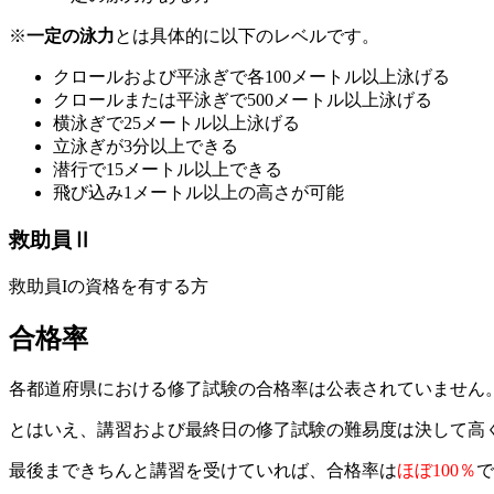
※
一定の泳力
とは具体的に以下のレベルです。
クロールおよび平泳ぎで各100メートル以上泳げる
クロールまたは平泳ぎで500メートル以上泳げる
横泳ぎで25メートル以上泳げる
立泳ぎが3分以上できる
潜行で15メートル以上できる
飛び込み1メートル以上の高さが可能
救助員Ⅱ
救助員Iの資格を有する方
合格率
各都道府県における修了試験の合格率は公表されていません
とはいえ、講習および最終日の修了試験の難易度は決して高
最後まできちんと講習を受けていれば、合格率は
ほぼ100％
で