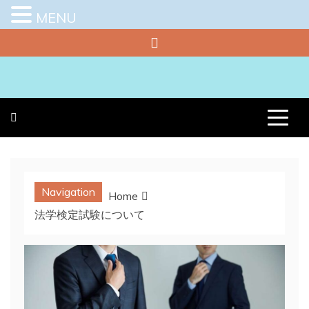
MENU
Skip
to
content
プラチナラビ
役立つ暮らしの知恵袋
Navigation
Home
法学検定試験について