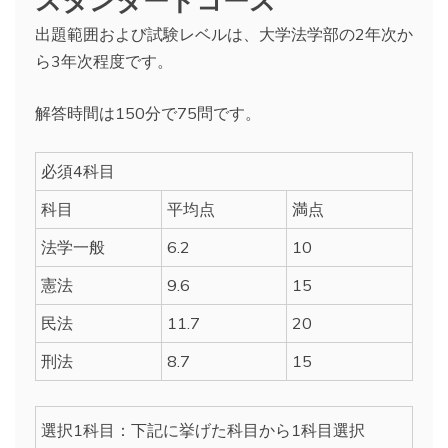
出題範囲および試験レベルは、大学法学部の2年次か
ら3年次程度です。
解答時間は150分で75問です。
必須4科目
科目
平均点
満点
法学一般
6.2
10
憲法
9.6
15
民法
11.7
20
刑法
8.7
15
選択1科目：下記に挙げた科目から1科目選択