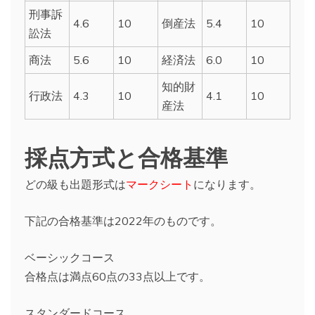
刑事訴
4.6
10
倒産法
5.4
10
訟法
商法
5.6
10
経済法
6.0
10
知的財
行政法
4.3
10
4.1
10
産法
採点方式と合格基準
どの級も出題形式は
マークシート
になります。
下記の合格基準は2022年のものです。
ベーシックコース
合格点は満点60点の33点以上です。
スタンダードコース