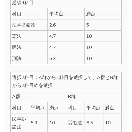
必須4科目
科目
平均点
満点
法学基礎論
2.6
5
憲法
4.7
10
民法
4.7
10
刑法
5.3
10
選択2科目：A群から1科目を選択して、A群とB群
から2科目めを選択
A群
B群
科目
平均点
満点
科目
平均点
満点
民事訴
5.3
10
労働法
6.5
10
訟法