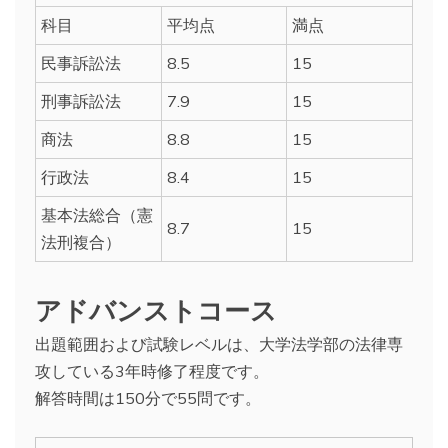
科目
平均点
満点
民事訴訟法
8.5
15
刑事訴訟法
7.9
15
商法
8.8
15
行政法
8.4
15
基本法総合（憲
8.7
15
法刑複合）
アドバンストコース
出題範囲および試験レベルは、大学法学部の法律専
攻している3年時修了程度です。
解答時間は150分で55問です。