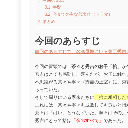
3.1.
略歴
3.2.
今までの主な代表作（ドラマ）
4.
まとめ
今回のあらすじ
前回のあらすじで、名護屋城にいる豊臣秀吉
今回の冒頭では、
茶々と秀吉のお子「拾」
が
秀吉はとても感動し、喜んだが、お子に触れ
不思議がる茶々や寧々（秀吉の正室）に、秀
らっていた。
そして周りにいる家来たちに
「拾に粗相した
これには、茶々や寧々も成敗しても良いと指
茶々は「はい」とうなずいた。寧々はそのよ
秀吉にとって拾は
「余のすべて」
であった。