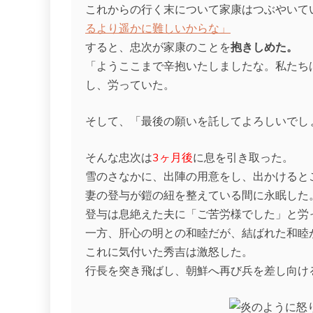
これからの行く末について家康はつぶやいて
るより遥かに難しいからな」
すると、忠次が家康のことを
抱きしめた。
「ようここまで辛抱いたしましたな。私たち
し、労っていた。
そして、「最後の願いを託してよろしいでし
そんな忠次は
3ヶ月後
に息を引き取った。
雪のさなかに、出陣の用意をし、出かけると
妻の登与が鎧の紐を整えている間に永眠した
登与は息絶えた夫に「ご苦労様でした」と労
一方、肝心の明との和睦だが、結ばれた和睦
これに気付いた秀吉は激怒した。
行長を突き飛ばし、朝鮮へ再び兵を差し向け