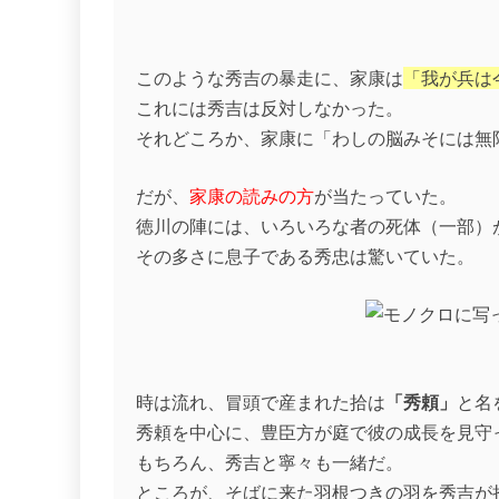
このような秀吉の暴走に、家康は
「我が兵は
これには秀吉は反対しなかった。
それどころか、家康に「わしの脳みそには無
だが、
家康の読みの方
が当たっていた。
徳川の陣には、いろいろな者の死体（一部）
その多さに息子である秀忠は驚いていた。
時は流れ、冒頭で産まれた拾は
「秀頼」
と名
秀頼を中心に、豊臣方が庭で彼の成長を見守
もちろん、秀吉と寧々も一緒だ。
ところが、そばに来た羽根つきの羽を秀吉が