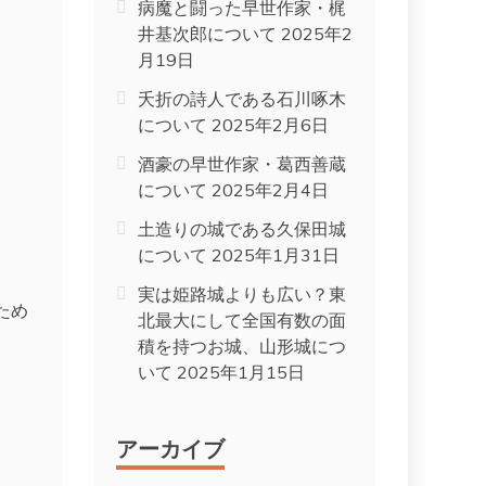
病魔と闘った早世作家・梶
井基次郎について
2025年2
月19日
夭折の詩人である石川啄木
について
2025年2月6日
酒豪の早世作家・葛西善蔵
について
2025年2月4日
土造りの城である久保田城
について
2025年1月31日
実は姫路城よりも広い？東
ため
北最大にして全国有数の面
積を持つお城、山形城につ
いて
2025年1月15日
アーカイブ