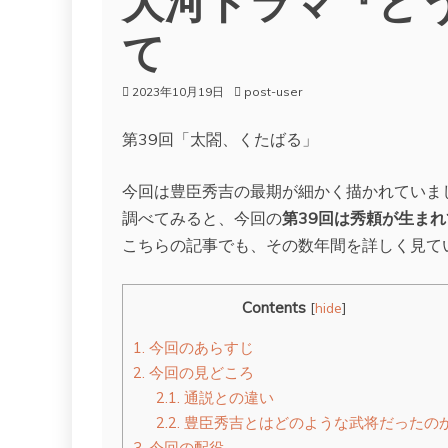
て
2023年10月19日
post-user
第39回「太閤、くたばる」
今回は豊臣秀吉の最期が細かく描かれていま
調べてみると、今回の
第39回は秀頼が生まれ
こちらの記事でも、その数年間を詳しく見て
Contents
[
hide
]
1.
今回のあらすじ
2.
今回の見どころ
2.1.
通説との違い
2.2.
豊臣秀吉とはどのような武将だったの
3.
今回の配役