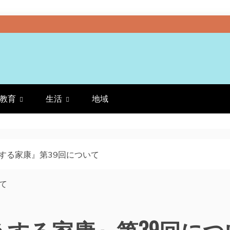
教育
生活
地域
する家康』第39回について
する家康』第39回につ