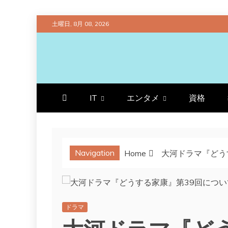
Skip
土曜日, 8月 08, 2026
to
content
プラチナラビ
役立つ暮らしの知恵袋
IT
エンタメ
資格
Navigation
Home
大河ドラマ『どう
ドラマ
大河ドラマ『どう