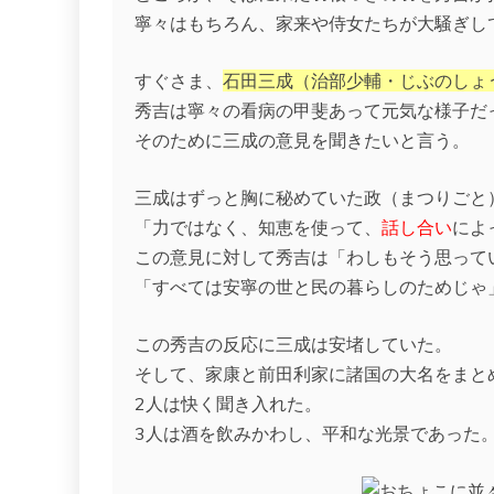
寧々はもちろん、家来や侍女たちが大騒ぎし
すぐさま、
石田三成（治部少輔・じぶのしょ
秀吉は寧々の看病の甲斐あって元気な様子だ
そのために三成の意見を聞きたいと言う。
三成はずっと胸に秘めていた政（まつりごと
「力ではなく、知恵を使って、
話し合い
によ
この意見に対して秀吉は「わしもそう思って
「すべては安寧の世と民の暮らしのためじゃ
この秀吉の反応に三成は安堵していた。
そして、家康と前田利家に諸国の大名をまと
2人は快く聞き入れた。
3人は酒を飲みかわし、平和な光景であった