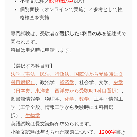
小論文試験／
総合職のみ
60分
個別面接（オンラインで実施）／参考として性
格検査を実施
専門試験は、受験者が
選択した1科目のみ
を記述式で
問われます。
科目は申込時に申請します。
【選択する科目群】
法学（憲法、民法、行政法、国際法から受験時に２
科目選択）
、政治学、
経済学
、社会学、文学、
史学
（日本史、東洋史、西洋史から受験時1科目選択）
、
図書館情報学、物理学、
化学
、
数学
、工学・情報工
学（工学全般、情報工学から受験時に１科目選
択）、
生物学
英語試験は長文読解が求められます。
小論文試験は与えられた課題について、
1200字
書き