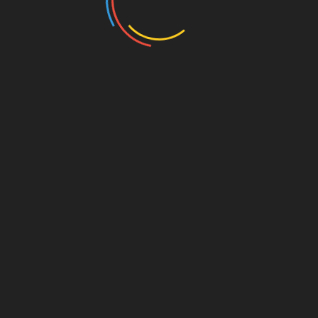
たまちです。
ていました。
浅間大社を建立、富士山を拝むようになります。
がありました。
山から富士山に登って修行しました。
始めます。