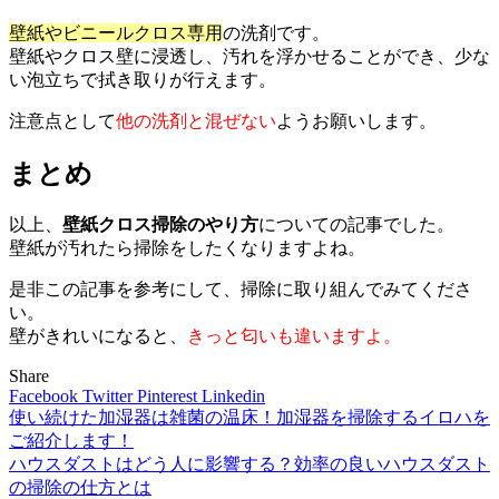
壁紙やビニールクロス専用
の洗剤です。
壁紙やクロス壁に浸透し、汚れを浮かせることができ、少な
い泡立ちで拭き取りが行えます。
注意点として
他の洗剤と混ぜない
ようお願いします。
まとめ
以上、
壁紙クロス掃除のやり方
についての記事でした。
壁紙が汚れたら掃除をしたくなりますよね。
是非この記事を参考にして、掃除に取り組んでみてくださ
い。
壁がきれいになると、
きっと匂いも違いますよ。
Share
Facebook
Twitter
Pinterest
Linkedin
使い続けた加湿器は雑菌の温床！加湿器を掃除するイロハを
投
ご紹介します！
稿
ハウスダストはどう人に影響する？効率の良いハウスダスト
の掃除の仕方とは
ナ