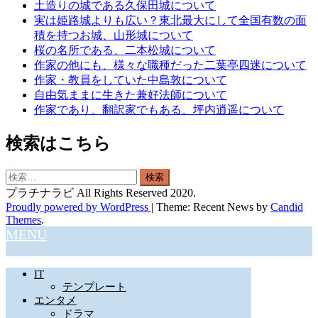
土造りの城である久保田城について
実は姫路城よりも広い？東北最大にして全国有数の面
積を持つお城、山形城について
桜の名所である、二本松城について
作家の他にも、様々な職種だった二葉亭四迷について
作家・教員をしていた中島敦について
自由気ままに生きた兼好法師について
作家であり、翻訳家でもある、坪内逍遥について
検索はこちら
検
索:
プラチナラビ All Rights Reserved 2020.
Proudly powered by WordPress
|
Theme: Recent News by
Candid
Themes
.
MENU
IT
テンプレート
エンタメ
ドラマ