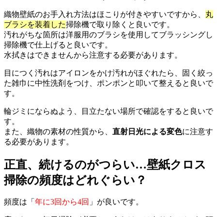
織物壁紙のお手入れ方法はほこりが付きやすいですから、
丸
ブラシを装着した
掃除機で取り除くと良いです。
汚れがちな箇所は洋服用のブラシを使用してブラッシングし
掃除機で仕上げると良いです。
水拭きはできませんから注意する必要があります。
目につく汚れはアイロンをかけ汚れがほぐれたら、固く絞っ
た雑巾に中性洗剤をつけ、ポンポンと叩いて整えると良いで
す。
輪ジミにならぬよう、目立たない場所で確認をすると良いで
す。
また、織物の素材の性質から、
直射日光による変色
に注意す
る必要があります。
正直、続けるのがつらい…壁紙クロス
掃除の頻度はどれぐらい？
頻度は「
年に3回から4回
」が良いです。