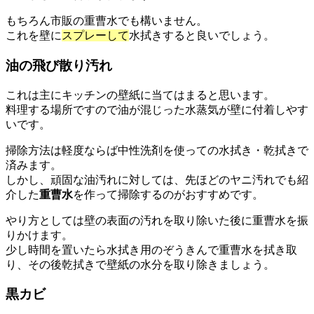
もちろん市販の重曹水でも構いません。
これを壁に
スプレーして
水拭きすると良いでしょう。
油の飛び散り汚れ
これは主にキッチンの壁紙に当てはまると思います。
料理する場所ですので油が混じった水蒸気が壁に付着しやす
いです。
掃除方法は軽度ならば中性洗剤を使っての水拭き・乾拭きで
済みます。
しかし、頑固な油汚れに対しては、先ほどのヤニ汚れでも紹
介した
重曹水
を作って掃除するのがおすすめです。
やり方としては壁の表面の汚れを取り除いた後に重曹水を振
りかけます。
少し時間を置いたら水拭き用のぞうきんで重曹水を拭き取
り、その後乾拭きで壁紙の水分を取り除きましょう。
黒カビ