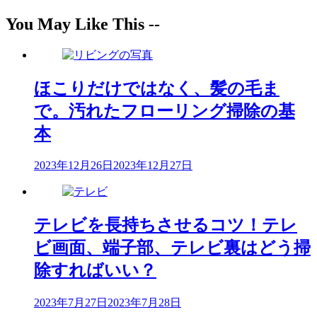
ビ
You May Like This --
ゲ
ー
シ
ほこりだけではなく、髪の毛ま
ョ
で。汚れたフローリング掃除の基
ン
本
2023年12月26日
2023年12月27日
テレビを長持ちさせるコツ！テレ
ビ画面、端子部、テレビ裏はどう掃
除すればいい？
2023年7月27日
2023年7月28日