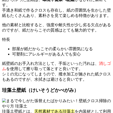
す。
手漉き和紙で作るクロスも存在し、紙の雰囲気を生かした壁
紙もたくさんあり、素朴さを見て楽しめる特徴があります。
他の素材と比較すると、強度や耐久性が少し劣る欠点がある
のですが、紙だからこその質感はとても魅力的です。
特長
部屋が紙だからこその柔らかい雰囲気になる
可塑剤にアレルギーがある人でも安心
紙壁紙のお手入れ方法として、手垢といった汚れは、
消しゴ
ム
を使用して擦り取って落とすと良いです。
シミの元になってしまうので、撥水加工が施された紙クロス
もあるのですが、水拭きは避けると良いです。
珪藻土壁紙（けいそうどかべがみ）
珪藻土壁紙とは、
天然素材である珪藻土
を内装材として利用