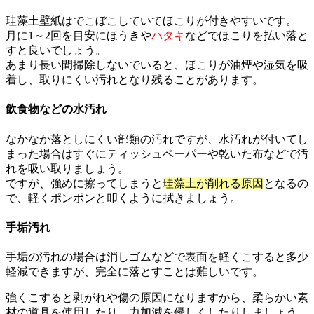
珪藻土壁紙はでこぼこしていてほこりが付きやすいです。
月に1～2回を目安にほうきや
ハタキ
などでほこりを払い落と
すと良いでしょう。
あまり長い間掃除しないでいると、ほこりが油煙や湿気を吸
着し、取りにくい汚れとなり残ることがあります。
飲食物などの水汚れ
なかなか落としにくい部類の汚れですが、水汚れが付いてし
まった場合はすぐにティッシュペーパーや乾いた布などで汚
れを吸い取りましょう。
ですが、強めに擦ってしまうと
珪藻土が削れる原因
となるの
で、軽くポンポンと叩くように拭きましょう。
手垢汚れ
手垢の汚れの場合は消しゴムなどで表面を軽くこすると多少
軽減できますが、完全に落とすことは難しいです。
強くこすると剥がれや傷の原因になりますから、柔らかい素
材の道具を使用したり、力加減を優しくしたりしましょう。