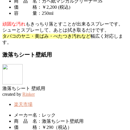
商 品 名：カベ紙マジカルクリーナー3S
価 格：￥2,200 (税込)
容 量：250ml
頑固な汚れ
もきっちり落とすことが出来るスプレーです。
シューとスプレーして、あとは拭き取るだけです。
タバコのヤニ・黄ばみ・べたつき汚れなど
幅広く対応しま
す。
激落ちシート壁紙用
激落ちシート 壁紙用
created by
Rinker
楽天市場
メーカー名：レック
商 品 名：激落ちシート壁紙用
価 格：￥290（税込）