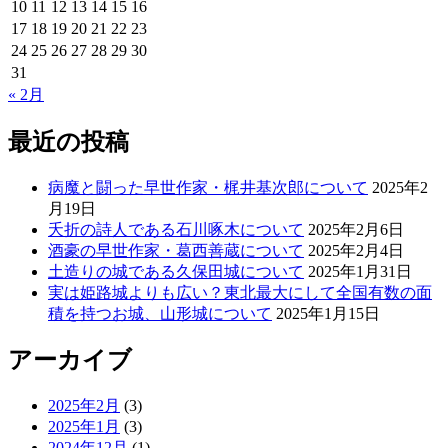
10
11
12
13
14
15
16
17
18
19
20
21
22
23
24
25
26
27
28
29
30
31
« 2月
最近の投稿
病魔と闘った早世作家・梶井基次郎について
2025年2
月19日
夭折の詩人である石川啄木について
2025年2月6日
酒豪の早世作家・葛西善蔵について
2025年2月4日
土造りの城である久保田城について
2025年1月31日
実は姫路城よりも広い？東北最大にして全国有数の面
積を持つお城、山形城について
2025年1月15日
アーカイブ
2025年2月
(3)
2025年1月
(3)
2024年12月
(1)