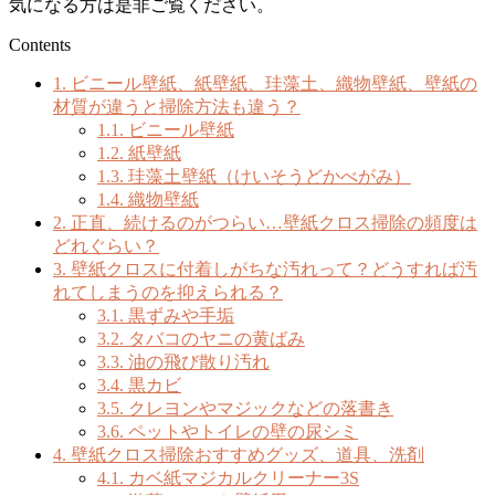
気になる方は是非ご覧ください。
Contents
1.
ビニール壁紙、紙壁紙、珪藻土、織物壁紙、壁紙の
材質が違うと掃除方法も違う？
1.1.
ビニール壁紙
1.2.
紙壁紙
1.3.
珪藻土壁紙（けいそうどかべがみ）
1.4.
織物壁紙
2.
正直、続けるのがつらい…壁紙クロス掃除の頻度は
どれぐらい？
3.
壁紙クロスに付着しがちな汚れって？どうすれば汚
れてしまうのを抑えられる？
3.1.
黒ずみや手垢
3.2.
タバコのヤニの黄ばみ
3.3.
油の飛び散り汚れ
3.4.
黒カビ
3.5.
クレヨンやマジックなどの落書き
3.6.
ペットやトイレの壁の尿シミ
4.
壁紙クロス掃除おすすめグッズ、道具、洗剤
4.1.
カベ紙マジカルクリーナー3S