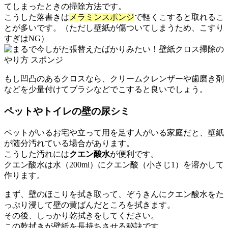
てしまったときの掃除方法です。
こうした落書きは
メラミンスポンジ
で軽くこすると取れるこ
とが多いです。（ただし壁紙が傷ついてしまうため、こすり
すぎはNG）
もし凹凸のあるクロスなら、クリームクレンザーや歯磨き剤
などを少量付けてブラシなどでこすると良いでしょう。
ペットやトイレの壁の尿シミ
ペットがいるお宅や立って用を足す人がいる家庭だと、壁紙
が随分汚れている場合があります。
こうした汚れには
クエン酸水
が便利です。
クエン酸水は水（200ml）にクエン酸（小さじ1）を溶かして
作ります。
まず、壁のほこりを拭き取って、ぞうきんにクエン酸水をた
っぷり浸して壁の黄ばんだところを拭きます。
その後、しっかり乾拭きをしてください。
この乾拭きが壁紙を長持ちさせる秘訣です。