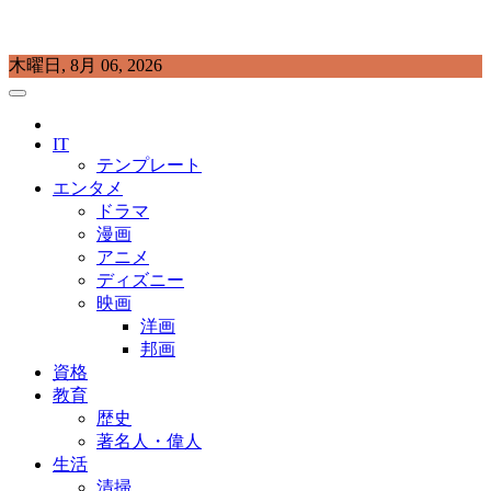
Skip
木曜日, 8月 06, 2026
to
content
プラチナラビ
役立つ暮らしの知恵袋
IT
テンプレート
エンタメ
ドラマ
漫画
アニメ
ディズニー
映画
洋画
邦画
資格
教育
歴史
著名人・偉人
生活
清掃