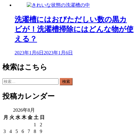
洗濯槽にはおびただしい数の黒カ
ビが！洗濯槽掃除にはどんな物が使
える？
2023年1月6日
2023年1月6日
検索はこちら
検
索:
投稿カレンダー
2026年8月
月
火
水
木
金
土
日
1
2
3
4
5
6
7
8
9