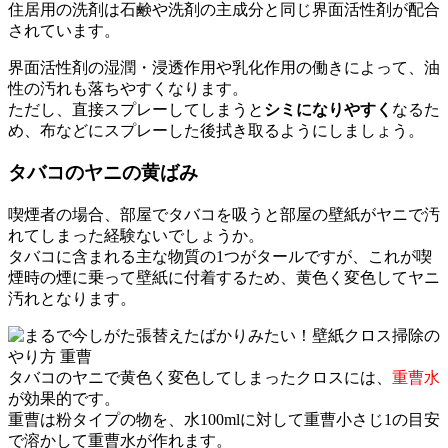
住居用の洗剤は石鹸や洗剤の主成分と同じ界面活性剤が配合
されています。
界面活性剤の湿潤・浸透作用や乳化作用の働きによって、油
性の汚れも落ちやすくなります。
ただし、直接スプレーしてしまうと
シミになりやすく
なるた
め、布などにスプレーした後拭き取るようにしましょう。
タバコのヤニの黄ばみ
喫煙者の場合、部屋でタバコを吸うと部屋の壁紙がヤニで汚
れてしまった経験ないでしょうか。
タバコに含まれる主な物質の1つがタールですが、これが喫
煙時の煙に乗って壁紙に付着するため、黄色く変色してヤニ
汚れとなります。
タバコのヤニで黄色く変色してしまったクロスには、
重曹水
が効果的です。
重曹は粉タイプの物を、水100mlに対して重曹小さじ1の目安
で溶かして重曹水が作れます。