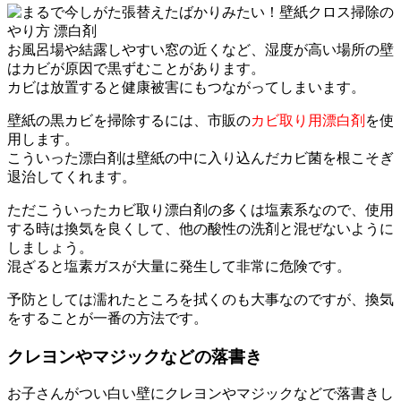
お風呂場や結露しやすい窓の近くなど、湿度が高い場所の壁
はカビが原因で黒ずむことがあります。
カビは放置すると健康被害にもつながってしまいます。
壁紙の黒カビを掃除するには、市販の
カビ取り用漂白剤
を使
用します。
こういった漂白剤は壁紙の中に入り込んだカビ菌を根こそぎ
退治してくれます。
ただこういったカビ取り漂白剤の多くは塩素系なので、使用
する時は換気を良くして、他の酸性の洗剤と混ぜないように
しましょう。
混ざると塩素ガスが大量に発生して非常に危険です。
予防としては濡れたところを拭くのも大事なのですが、換気
をすることが一番の方法です。
クレヨンやマジックなどの落書き
お子さんがつい白い壁にクレヨンやマジックなどで落書きし