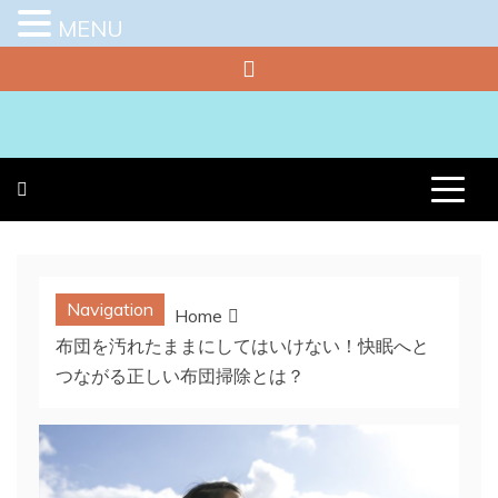
MENU
Skip
to
content
プラチナラビ
役立つ暮らしの知恵袋
Navigation
Home
布団を汚れたままにしてはいけない！快眠へと
つながる正しい布団掃除とは？