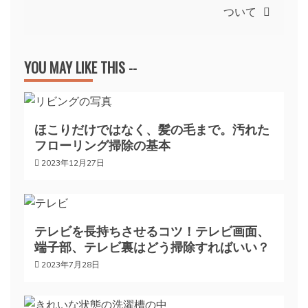
ついて
ビ
ゲ
YOU MAY LIKE THIS --
ー
ほこりだけではなく、髪の毛まで。汚れた
シ
フローリング掃除の基本
2023年12月27日
ョ
ン
テレビを長持ちさせるコツ！テレビ画面、
端子部、テレビ裏はどう掃除すればいい？
2023年7月28日