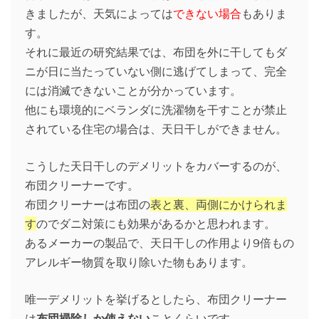
きましたが、天気によっては
できない場合
もありま
す。
それに最近の研究結果では、布団を外に干してもダ
ニが日に当たっていない側に逃げてしまって、完全
には消滅できないことが分かっています。
他にも環境的にベランダに洗濯物を干すことが禁止
されている住宅の場合は、天日干しができません。
こうした天日干しのデメリットをカバーするのが、
布団クリーナーです。
布団クリーナーは布団の
表と裏、両側にかけられま
す
のでダニ対策にも効果があるかと思われます。
あるメーカーの製品で、天日干しの作用より9倍もの
アレルギー物質を取り除いた物もあります。
唯一デメリットを挙げるとしたら、布団クリーナー
は
布団掃除しか使えない
ことくらいです。