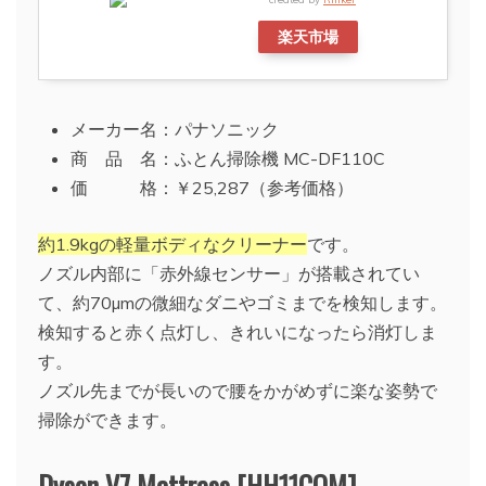
楽天市場
メーカー名：パナソニック
商 品 名：ふとん掃除機 MC-DF110C
価 格：￥25,287（参考価格）
約1.9kgの軽量ボディなクリーナー
です。
ノズル内部に「赤外線センサー」が搭載されてい
て、約70µmの微細なダニやゴミまでを検知します。
検知すると赤く点灯し、きれいになったら消灯しま
す。
ノズル先までが長いので腰をかがめずに楽な姿勢で
掃除ができます。
Dyson V7 Mattress [HH11COM]