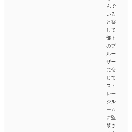
んで
いる
と察
して
部下
のブ
ルー
ザー
に命
じて
スト
レー
ジル
ーム
に監
禁さ