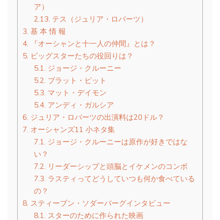
ア）
2.13.
テス（ジュリア・ロバーツ）
3.
基 本 情 報
4.
『オーシャンと十一人の仲間』とは？
5.
ビッグスターたちの役回りは？
5.1.
ジョージ・クルーニー
5.2.
ブラット・ピット
5.3.
マット・デイモン
5.4.
アンディ・ガルシア
6.
ジュリア・ロバーツの出演料は20ドル？
7.
オーシャンズ11 小ネタ集
7.1.
ジョージ・クルーニーは原作が好きではな
い？
7.2.
リーダーシップと頭脳とイケメンのコンボ
7.3.
ラスティってどうしていつも何か食べている
の？
8.
スティーブン・ソダーバーグインタビュー
8.1.
スターのために作られた映画