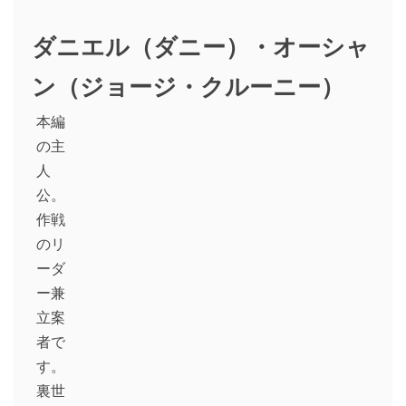
ダニエル（ダニー）・オーシャ
ン（ジョージ・クルーニー）
本編
の主
人
公。
作戦
のリ
ーダ
ー兼
立案
者で
す。
裏世