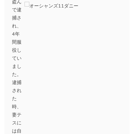
盗ん
で逮
捕さ
れ、
4年
間服
役し
てい
まし
た。
逮捕
され
た
時、
妻テ
スに
は自