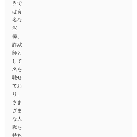
界で
は有
名な
泥
棒、
詐欺
師と
して
名を
馳せ
てお
り、
さま
ざま
な人
脈を
持ち