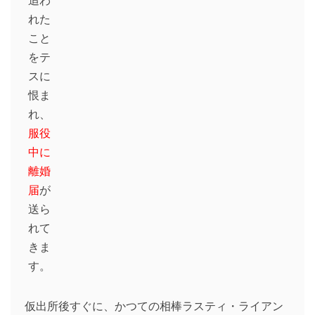
れた
こと
をテ
スに
恨ま
れ、
服役
中に
離婚
届
が
送ら
れて
きま
す。
仮出所後すぐに、かつての相棒ラスティ・ライアン