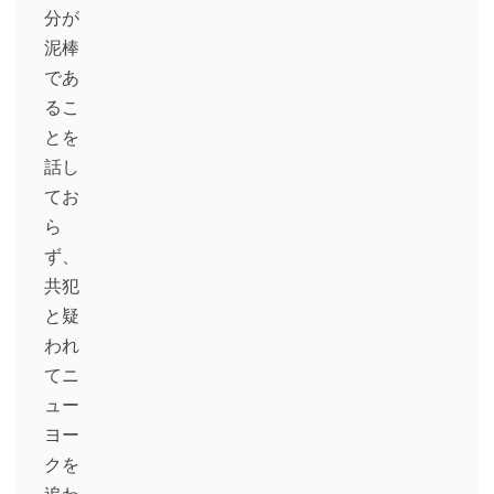
分が
泥棒
であ
るこ
とを
話し
てお
ら
ず、
共犯
と疑
われ
てニ
ュー
ヨー
クを
追わ