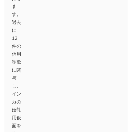
ま
す。
過去
に
12
件の
信用
詐欺
に関
与
し、
イン
カの
婚礼
用仮
面を