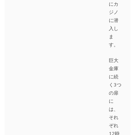
にカ
ジノ
に潜
入し
ま
す。
巨大
金庫
に続
く3つ
の扉
に
は、
それ
ぞれ
12時