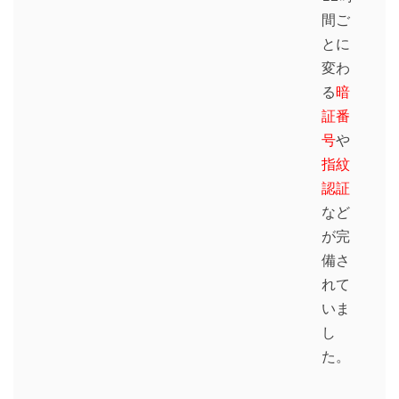
間ご
とに
変わ
る
暗
証番
号
や
指紋
認証
など
が完
備さ
れて
いま
し
た。