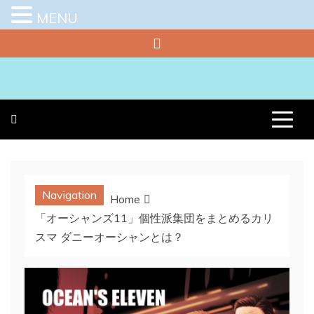
MENU
Skip
to
content
プラチナラビ
役立つ暮らしの知恵袋
Navigation
Home
「オーシャンズ11」個性派集団をまとめるカリ
スマ ダニーオーシャンとは？