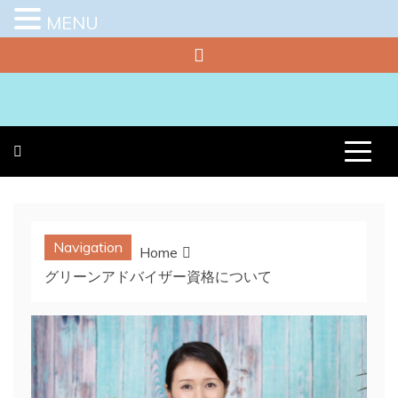
MENU
Skip
to
content
プラチナラビ
役立つ暮らしの知恵袋
Navigation
Home
グリーンアドバイザー資格について