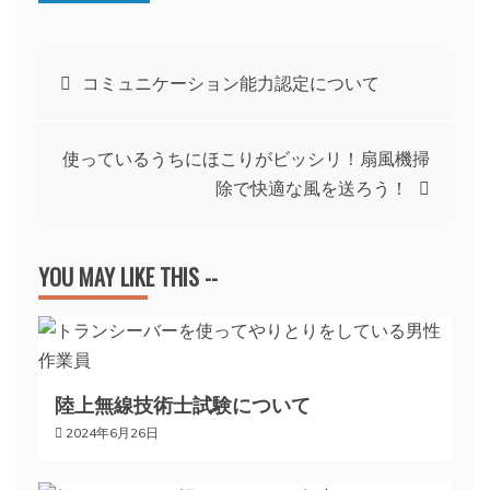
投
コミュニケーション能力認定について
稿
使っているうちにほこりがビッシリ！扇風機掃
ナ
除で快適な風を送ろう！
ビ
YOU MAY LIKE THIS --
ゲ
ー
陸上無線技術士試験について
シ
2024年6月26日
ョ