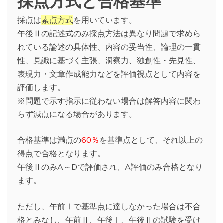
採点は
素点方式
を用いています。
午後Ⅱの記述式のみ採点方法は異なり問題で求めら
れている論述の具体性、内容の妥当性、論理の一貫
性、見識に基づく主張、洞察力、独創性・先見性、
表現力・文章作成能力などを評価視点として内容を
評価します。
※問題で示す指示に従わない場合は解答内容に関わ
らず減点になる場合があります。
合格基準は満点の
60％
を基準点として、それ以上の
得点で合格となります。
午後ⅡのみA～Dで評価され、A評価のみ合格となり
ます。
ただし、午前Ⅰで基準点に達しなかった場合は不合
格とみなし、午前Ⅱ、午後Ⅰ、午後Ⅱの試験を受け