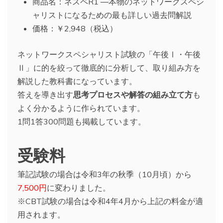
商品名：ネスペR1 ―本物のネットワークスペシ
ャリストになるための最も詳しい過去問解説
価格：￥2,948（税込）
ネットワークスペシャリスト試験の「午後Ⅰ・午後
Ⅱ」に的を絞って徹底的に分析して、取り組み方を
解説した教科書になっています。
答えを導き出す
思考プロセスや解答の組み立て方
も
よく分かるように作られています。
1問1答300問題も掲載しています。
受験料
筆記試験の場合は令和3年の秋季（10月頃）から
7,500円
に変わりました。
※CBT試験の場合は令和4年4月から上記の料金が適
用されます。