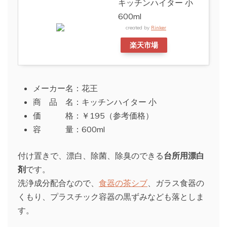
キッチンハイター 小
600ml
created by
Rinker
楽天市場
メーカー名：花王
商 品 名：キッチンハイター 小
価 格：￥195（参考価格）
容 量：600ml
付け置きで、漂白、除菌、除臭のできる
台所用漂白
剤
です。
洗浄成分配合なので、
食器の茶シブ
、ガラス食器の
くもり、プラスチック容器の黒ずみなども落としま
す。