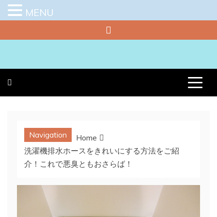
MENU
Skip
to
content
プラチナラビ
役立つ暮らしの知恵袋
Navigation
Home
洗濯機排水ホースをきれいにする方法をご紹
介！これで悪臭ともおさらば！