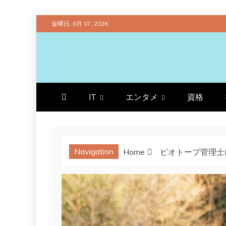
Skip
金曜日, 8月 07, 2026
to
content
プラチナラビ
役立つ暮らしの知恵袋
IT
エンタメ
資格
Navigation
Home
ビオトープ管理士