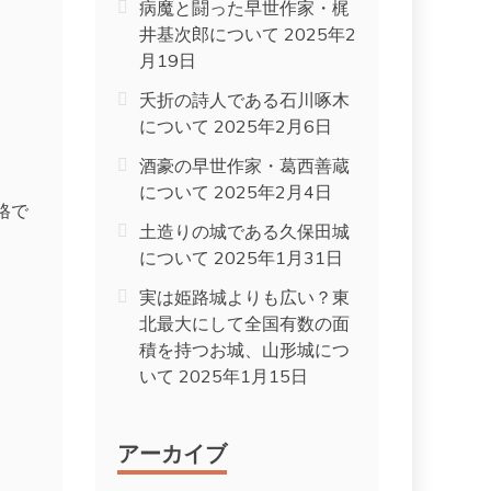
病魔と闘った早世作家・梶
井基次郎について
2025年2
月19日
夭折の詩人である石川啄木
について
2025年2月6日
る
酒豪の早世作家・葛西善蔵
について
2025年2月4日
格で
土造りの城である久保田城
について
2025年1月31日
実は姫路城よりも広い？東
北最大にして全国有数の面
積を持つお城、山形城につ
いて
2025年1月15日
アーカイブ