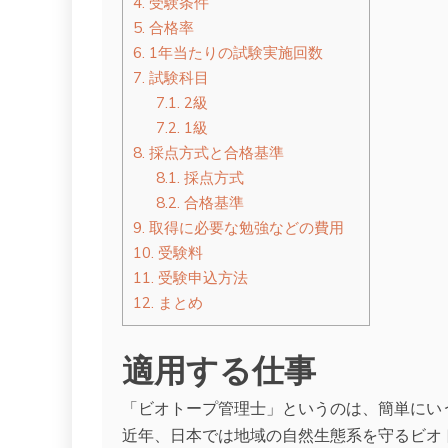
4.
受験条件
5.
合格率
6.
1年当たりの試験実施回数
7.
試験科目
7.1.
2級
7.2.
1級
8.
採点方式と合格基準
8.1.
採点方式
8.2.
合格基準
9.
取得に必要な勉強などの費用
10.
受験料
11.
受験申込方法
12.
まとめ
適用する仕事
「ビオトープ管理士」というのは、簡単にい
近年、日本では地域の自然生態系を守るビオ