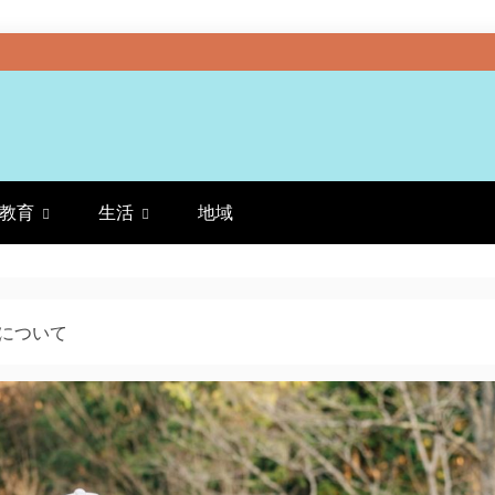
教育
生活
地域
について