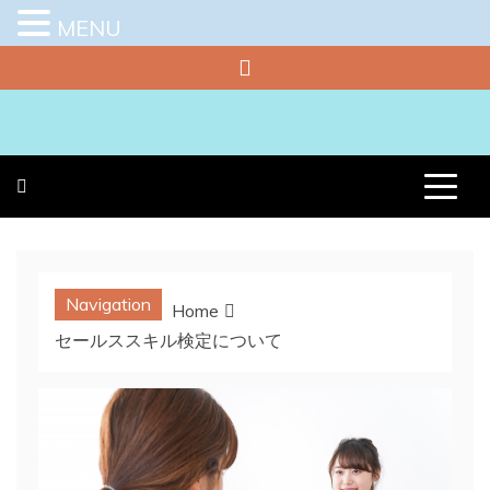
MENU
Skip
to
content
プラチナラビ
役立つ暮らしの知恵袋
Navigation
Home
セールススキル検定について