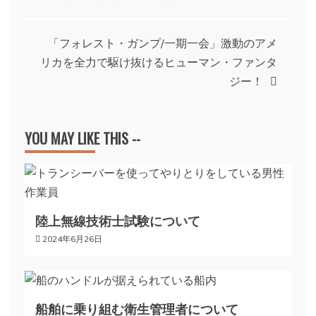
稿
「フォレスト・ガンプ/一期一会」激動のアメ
ナ
リカを全力で駆け抜けるヒューマン・ファンタ
ジー！
ビ
ゲ
YOU MAY LIKE THIS --
ー
シ
陸上無線技術士試験について
2024年6月26日
ョ
ン
船舶に乗り組む衛生管理者について