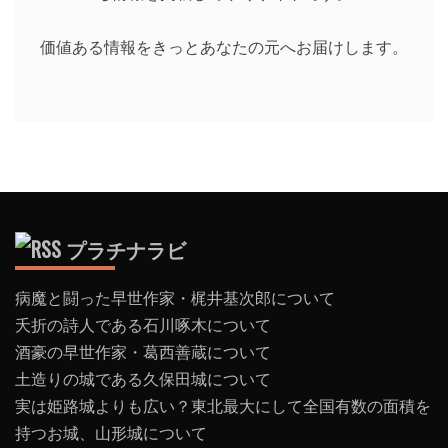
価値ある情報をきっとあなたの元へお届けします。
プラチナラビ
病魔と闘った早世作家・梶井基次郎について
夭折の詩人である石川啄木について
酒豪の早世作家・葛西善蔵について
土造りの城である久保田城について
実は姫路城よりも広い？東北最大にして全国有数の面積を
持つお城、山形城について