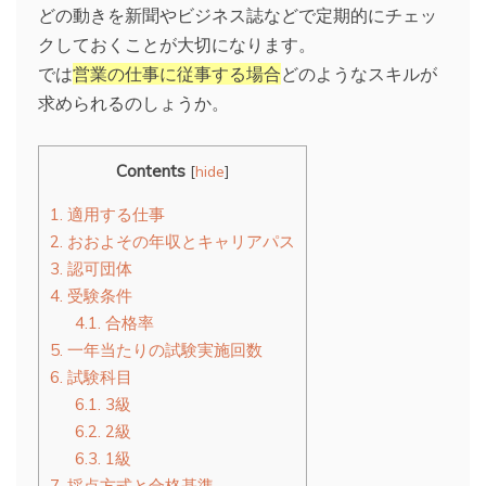
どの動きを新聞やビジネス誌などで定期的にチェッ
クしておくことが大切になります。
では
営業の仕事に従事する場合
どのようなスキルが
求められるのしょうか。
Contents
[
hide
]
1.
適用する仕事
2.
おおよその年収とキャリアパス
3.
認可団体
4.
受験条件
4.1.
合格率
5.
一年当たりの試験実施回数
6.
試験科目
6.1.
3級
6.2.
2級
6.3.
1級
7.
採点方式と合格基準