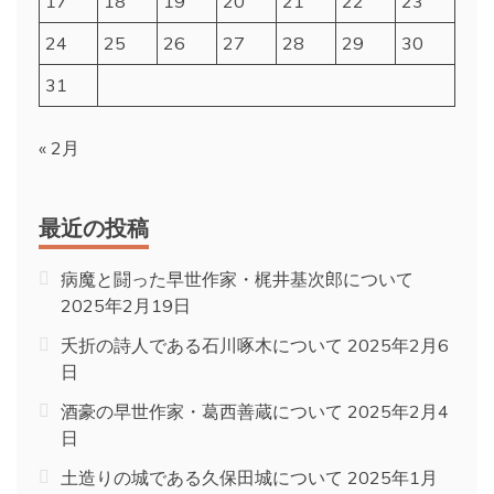
17
18
19
20
21
22
23
24
25
26
27
28
29
30
31
« 2月
最近の投稿
病魔と闘った早世作家・梶井基次郎について
2025年2月19日
夭折の詩人である石川啄木について
2025年2月6
日
酒豪の早世作家・葛西善蔵について
2025年2月4
日
土造りの城である久保田城について
2025年1月