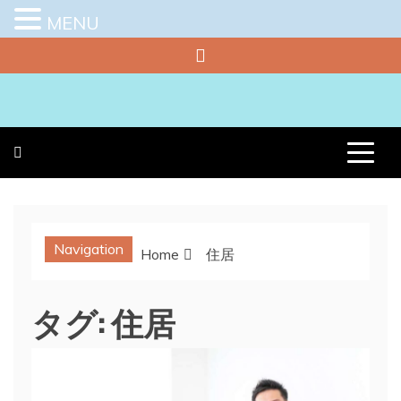
MENU
Skip
to
content
プラチナラビ
役立つ暮らしの知恵袋
Navigation
Home
住居
タグ:
住居