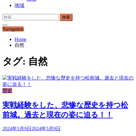
地域
検
索:
Navigation
Home
自然
タグ:
自然
歴史
実戦経験をした、悲惨な歴史を持つ松
前城。過去と現在の姿に迫る！！
2024年5月9日
2024年5月9日