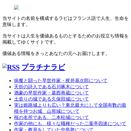
当サイトの名前を構成するラビはフランス語で人生、生命を
意味します。
当サイトは人生を価値あるものとするためのお役立ち情報を
掲載してゆくサイトです。
価値ある情報をきっとあなたの元へお届けします。
プラチナラビ
病魔と闘った早世作家・梶井基次郎について
夭折の詩人である石川啄木について
酒豪の早世作家・葛西善蔵について
土造りの城である久保田城について
実は姫路城よりも広い？東北最大にして全国有数の面
積を持つお城、山形城について
桜の名所である、二本松城について
作家の他にも、様々な職種だった二葉亭四迷について
作家・教員をしていた中島敦について