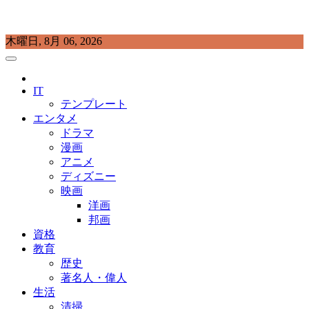
Skip
木曜日, 8月 06, 2026
to
content
プラチナラビ
役立つ暮らしの知恵袋
IT
テンプレート
エンタメ
ドラマ
漫画
アニメ
ディズニー
映画
洋画
邦画
資格
教育
歴史
著名人・偉人
生活
清掃