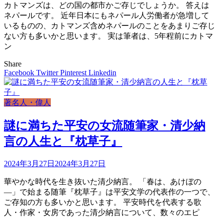
カトマンズは、どの国の都市かご存じでしょうか。 答えは
ネパールです。 近年日本にもネパール人労働者が急増して
いるものの、カトマンズ含めネパールのことをあまりご存じ
ない方も多いかと思います。 実は筆者は、5年程前にカトマ
ン
Share
Facebook
Twitter
Pinterest
Linkedin
著名人・偉人
謎に満ちた平安の女流随筆家・清少納
言の人生と『枕草子』
2024年3月27日
2024年3月27日
華やかな時代を生き抜いた清少納言。 「春は、あけぼの
—」で始まる随筆『枕草子』は平安文学の代表作の一つで、
ご存知の方も多いかと思います。 平安時代を代表する歌
人・作家・女房であった清少納言について、数々のエピ