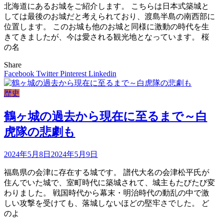
北海道にあるお城をご紹介します。 こちらは日本式築城と
しては最後のお城だと考えられており、渡島半島の南西部に
位置します。 このお城も他のお城と同様に激動の時代を生
きてきましたが、今は愛される観光地となっています。 桜
の名
Share
Facebook
Twitter
Pinterest
Linkedin
歴史
鶴ヶ城の過去から現在に至るまで～白
虎隊の悲劇も
2024年5月8日
2024年5月9日
福島県の会津に存在する城です。 譜代大名の会津松平氏が
住んでいた城で、室町時代に築城されて、城主もたびたび変
わりました。 戦国時代から幕末・明治時代の動乱の中で激
しい攻撃を受けても、落城しないほどの堅牢さでした。 ど
のよ