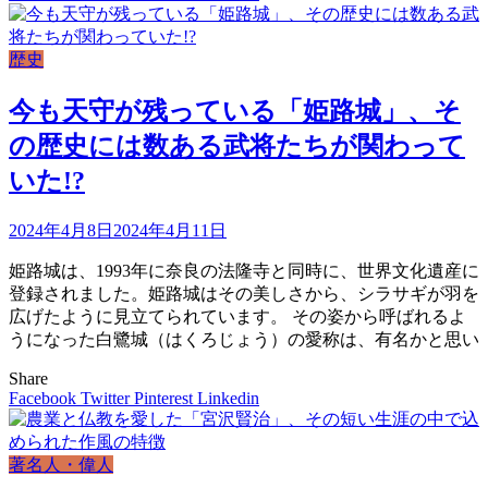
歴史
今も天守が残っている「姫路城」、そ
の歴史には数ある武将たちが関わって
いた!?
2024年4月8日
2024年4月11日
姫路城は、1993年に奈良の法隆寺と同時に、世界文化遺産に
登録されました。姫路城はその美しさから、シラサギが羽を
広げたように見立てられています。 その姿から呼ばれるよ
うになった白鷺城（はくろじょう）の愛称は、有名かと思い
Share
Facebook
Twitter
Pinterest
Linkedin
著名人・偉人