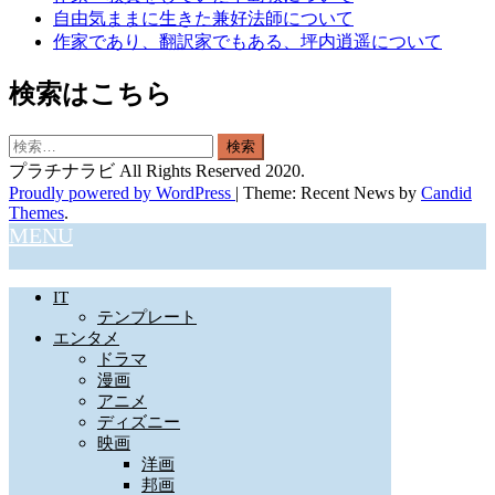
自由気ままに生きた兼好法師について
作家であり、翻訳家でもある、坪内逍遥について
検索はこちら
検
索:
プラチナラビ All Rights Reserved 2020.
Proudly powered by WordPress
|
Theme: Recent News by
Candid
Themes
.
MENU
IT
テンプレート
エンタメ
ドラマ
漫画
アニメ
ディズニー
映画
洋画
邦画