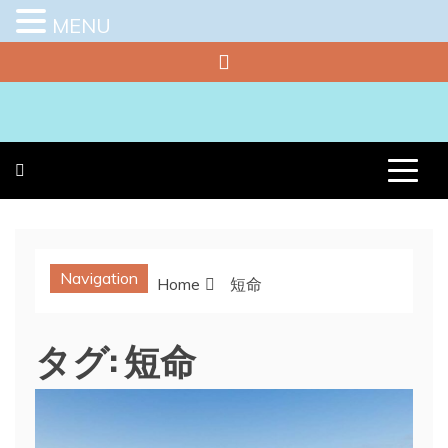
MENU
Skip
to
content
プラチナラビ
役立つ暮らしの知恵袋
Navigation
Home
短命
タグ:
短命