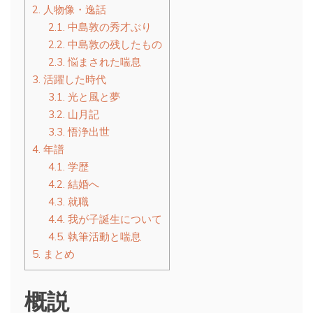
2.
人物像・逸話
2.1.
中島敦の秀才ぶり
2.2.
中島敦の残したもの
2.3.
悩まされた喘息
3.
活躍した時代
3.1.
光と風と夢
3.2.
山月記
3.3.
悟浄出世
4.
年譜
4.1.
学歴
4.2.
結婚へ
4.3.
就職
4.4.
我が子誕生について
4.5.
執筆活動と喘息
5.
まとめ
概説