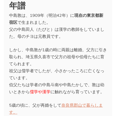
年譜
中島敦は、1909年（明治42年）に
現在の東京都新
宿区
で生まれました。
父の中島田人（たびと）は漢学の教師をしていまし
た。母のチヨは元教員です。
しかし、中島敦が1歳の時に両親は離婚。父方に引き
取られ、埼玉県久喜市で父方の祖母や伯母たちに育
てられます。
祖父は儒学者でしたが、小さかったころに亡くなっ
ています。
伯父たちは学者の中島斗南や中島たかしで、敦は幼
いときから
儒学や漢学
に触れながら育っています。
5歳の頃に、父が再婚をして
奈良県郡山で暮らしま
す。