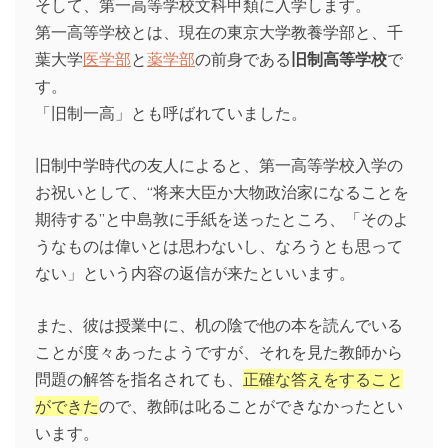
そして、第一高等学校文科甲類に入学します。
第一高等学校とは、現在の東京大学教養学部と、千
葉大学
医学部
と
薬学部
の前身である
旧制高等学校
で
す。
「旧制一高」とも呼ばれていました。
旧制中学時代の友人によると、第一高等学校入学の
お祝いとして、“将来大臣か大物政治家になることを
期待する”と中島敦に手紙を送ったところ、「そのよ
うなものは偉いとは思わないし、なろうとも思って
ない」という内容の返信が来たといいます。
また、彼は授業中に、机の陰で他の本を読んでいる
ことが度々あったようですが、それを見た教師から
問題の解答を指名されても、
正確な答えをすること
ができた
ので、教師は叱ることができなかったとい
います。