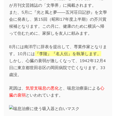
が月刊文芸雑誌の「文學界」に掲載されます。
また、5月に『光と風と夢――五河荘日記抄』を文學
会に発表し、第15回（昭和17年度上半期）の芥川賞
候補となります。この月に、健康のために横浜へ帰
って住むために、家探しを友人に頼みます。
8月には南洋庁に辞表を提出して、専業作家となりま
す。10月には
『李陵』『名人伝』を執筆します。
しかし、心臓の衰弱が激しくなって、1942年12月4
日に東京都世田谷区の岡田病院で亡くなります。33
歳没。
死因は、
気管支喘息の悪化
と、喘息治療薬による
心
臓の衰弱
といわれています。