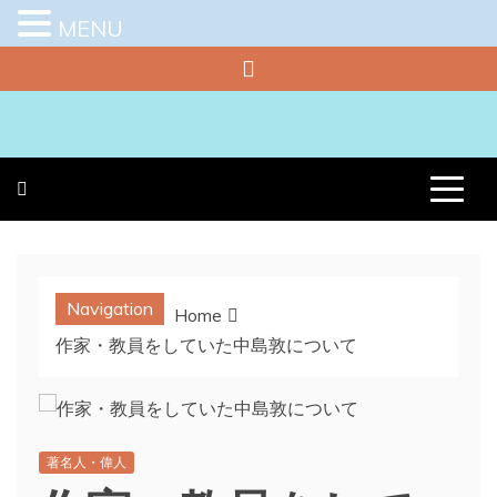
MENU
Skip
to
content
プラチナラビ
役立つ暮らしの知恵袋
Navigation
Home
作家・教員をしていた中島敦について
著名人・偉人