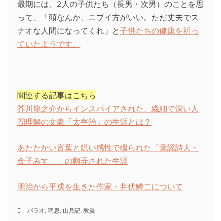
最期には、2人の子供たち（長男・次男）のことを思
って、「頭なんか、ニブイ方がいい。ただ丈夫でス
ナオな人間になってくれ」と
子供たちの健康を祈っ
ていたようです。
関連する記事はこちら
芥川龍之介からインスパイアされた、繊細で深い人
間理解の文豪「太宰治」の生涯とは？
あたたかい言葉と鋭い感性で綴られた「童謡詩人・
金子みすゞ」の翻弄された生涯
明治から平成を生きた作家・井伏鱒二について
パラオ
,
喘息
,
山月記
,
教員