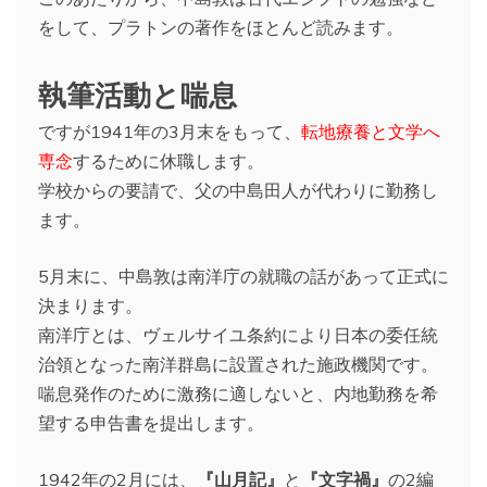
をして、プラトンの著作をほとんど読みます。
執筆活動と喘息
ですが1941年の3月末をもって、
転地療養と文学へ
専念
するために休職します。
学校からの要請で、父の中島田人が代わりに勤務し
ます。
5月末に、中島敦は南洋庁の就職の話があって正式に
決まります。
南洋庁とは、ヴェルサイユ条約により日本の委任統
治領となった南洋群島に設置された施政機関です。
喘息発作のために激務に適しないと、内地勤務を希
望する申告書を提出します。
1942年の2月には、
『山月記』
と
『文字禍』
の2編