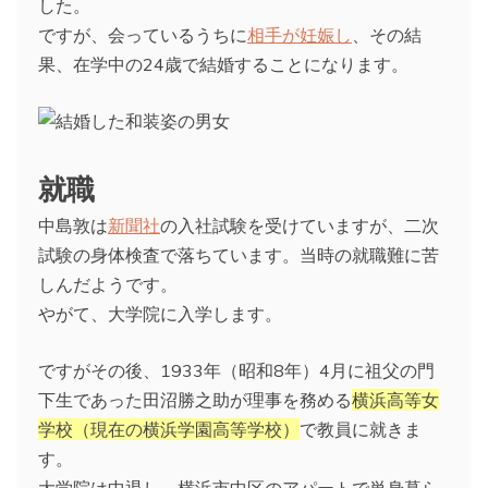
した。
ですが、会っているうちに
相手が妊娠し
、その結
果、在学中の24歳で結婚することになります。
就職
中島敦は
新聞社
の入社試験を受けていますが、二次
試験の身体検査で落ちています。当時の就職難に苦
しんだようです。
やがて、大学院に入学します。
ですがその後、1933年（昭和8年）4月に祖父の門
下生であった田沼勝之助が理事を務める
横浜高等女
学校（現在の横浜学園高等学校）
で教員に就きま
す。
大学院は中退し、横浜市中区のアパートで単身暮ら