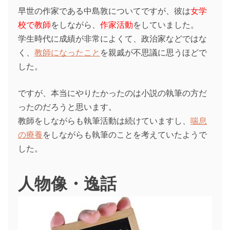
早世の作家である中島敦についてですが、彼は
女学
校で教師
をしながら、
作家活動
をしていました。
学生時代に成績が非常によくて、政治家などではな
く、
教師になったこと
を親戚が不思議に思うほどで
した。
ですが、本当にやりたかったのは小説の執筆の方だ
ったのだろうと思います。
教師をしながらも執筆活動は続けていますし、
喘息
の療養
をしながらも執筆のことを考えていたようで
した。
人物像・逸話