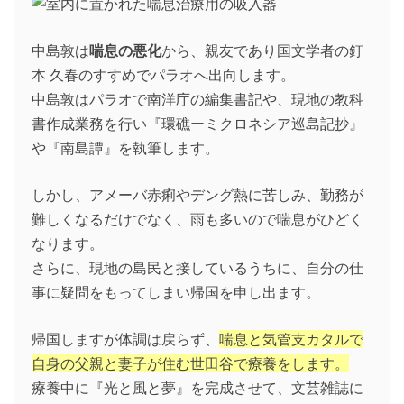
中島敦は
喘息の悪化
から、親友であり国文学者の釘
本 久春のすすめでパラオへ出向します。
中島敦はパラオで南洋庁の編集書記や、現地の教科
書作成業務を行い『環礁ーミクロネシア巡島記抄』
や『南島譚』を執筆します。
しかし、アメーバ赤痢やデング熱に苦しみ、勤務が
難しくなるだけでなく、雨も多いので喘息がひどく
なります。
さらに、現地の島民と接しているうちに、自分の仕
事に疑問をもってしまい帰国を申し出ます。
帰国しますが体調は戻らず、
喘息と気管支カタルで
自身の父親と妻子が住む世田谷で療養をします。
療養中に『光と風と夢』を完成させて、文芸雑誌に