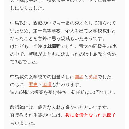
しになりました。
中島敦は、親戚の中でも一番の秀才として知られて
いたため、第一高等学校、帝大を出て女学校教師と
なったことを意外に思う親戚もいたそうです。
けれども、当時は
就職難
でした。帝大の同級生38名
の中で、就職がまともに決まったのは中島敦を含め
て3名でした。
中島敦の女学校での担当科目は
国語
と
英語
でした。
のちに、
歴史
・
地理
も加わります。
週23時間の授業を受け持ち、初任給は60円でした。
教師陣には、優秀な人材が多かったといいます。
直接教えた生徒の中には、
後に女優となった原節子
もいました。