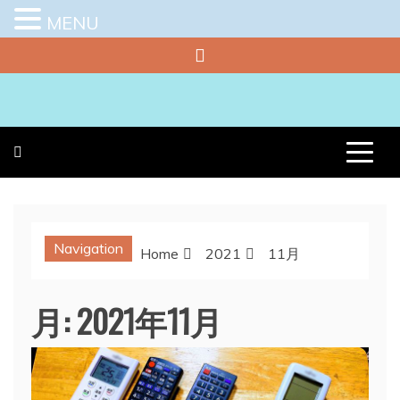
MENU
Skip
to
content
プラチナラビ
役立つ暮らしの知恵袋
Navigation
Home
2021
11月
月:
2021年11月