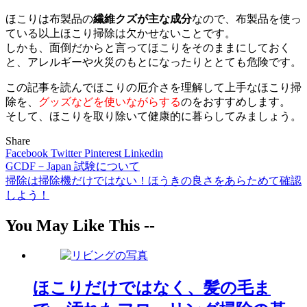
ほこりは布製品の
繊維クズが主な成分
なので、布製品を使っ
ている以上ほこり掃除は欠かせないことです。
しかも、面倒だからと言ってほこりをそのままにしておく
と、アレルギーや火災のもとになったりととても危険です。
この記事を読んでほこりの厄介さを理解して上手なほこり掃
除を、
グッズなどを使いながらする
のをおすすめします。
そして、ほこりを取り除いて健康的に暮らしてみましょう。
Share
Facebook
Twitter
Pinterest
Linkedin
GCDF－Japan 試験について
投
掃除は掃除機だけではない！ほうきの良さをあらためて確認
稿
しよう！
ナ
You May Like This --
ビ
ゲ
ー
ほこりだけではなく、髪の毛ま
シ