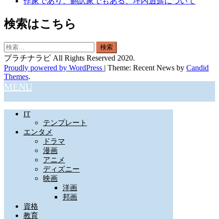
作家であり、翻訳家でもある、坪内逍遥について
検索はこちら
検
索:
プラチナラビ All Rights Reserved 2020.
Proudly powered by WordPress
|
Theme: Recent News by
Candid
Themes
.
MENU
IT
テンプレート
エンタメ
ドラマ
漫画
アニメ
ディズニー
映画
洋画
邦画
資格
教育