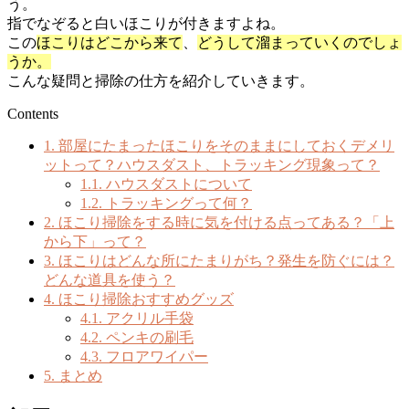
う。
指でなぞると白いほこりが付きますよね。
この
ほこりはどこから来て
、
どうして溜まっていくのでしょ
うか。
こんな疑問と掃除の仕方を紹介していきます。
Contents
1.
部屋にたまったほこりをそのままにしておくデメリ
ットって？ハウスダスト、トラッキング現象って？
1.1.
ハウスダストについて
1.2.
トラッキングって何？
2.
ほこり掃除をする時に気を付ける点ってある？「上
から下」って？
3.
ほこりはどんな所にたまりがち？発生を防ぐには？
どんな道具を使う？
4.
ほこり掃除おすすめグッズ
4.1.
アクリル手袋
4.2.
ペンキの刷毛
4.3.
フロアワイパー
5.
まとめ