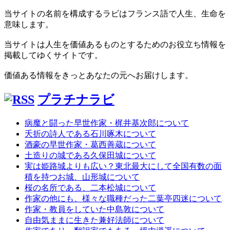
当サイトの名前を構成するラビはフランス語で人生、生命を
意味します。
当サイトは人生を価値あるものとするためのお役立ち情報を
掲載してゆくサイトです。
価値ある情報をきっとあなたの元へお届けします。
プラチナラビ
病魔と闘った早世作家・梶井基次郎について
夭折の詩人である石川啄木について
酒豪の早世作家・葛西善蔵について
土造りの城である久保田城について
実は姫路城よりも広い？東北最大にして全国有数の面
積を持つお城、山形城について
桜の名所である、二本松城について
作家の他にも、様々な職種だった二葉亭四迷について
作家・教員をしていた中島敦について
自由気ままに生きた兼好法師について