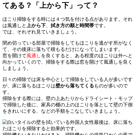
てある？「上から下」って？
ほこり掃除をする時には４つ気を付ける点があります。それ
は風通しと
上から下
、
拭き方の順と時間帯
です。
では、それぞれ見ていきましょう。
閉め切っている部屋で掃除をしてもほこりを逃がす所がなく
て、その後床に落ちて積もるだけになってしまいます。
窓を開けて
風通し
を良くすると、ある程度のほこりは外へと
向かっていくので、掃除をする際は窓を開けて風通しを良く
しましょう。
日々の掃除では床を中心として掃除をしている人が多いです
が、床に落ちるほこりは
壁から落ちてくる
ものが多いので
す。
掃除をする際には、壁の上あたりからドライシート・モップ
で掃除した後に、家具の棚の上のほこりを落として壁の下側
をきれいにする、などの手順をこなしていきましょう。
最後は、床に落ち
たほこりを掃除すると効果的です。
掃除機をいきなりかけると、掃除機からの排気口からの風で