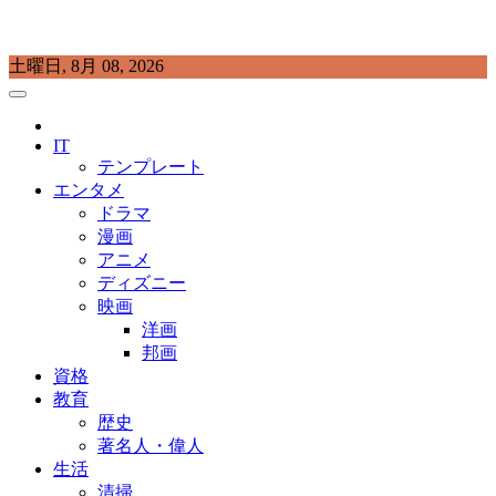
Skip
土曜日, 8月 08, 2026
to
content
プラチナラビ
役立つ暮らしの知恵袋
IT
テンプレート
エンタメ
ドラマ
漫画
アニメ
ディズニー
映画
洋画
邦画
資格
教育
歴史
著名人・偉人
生活
清掃