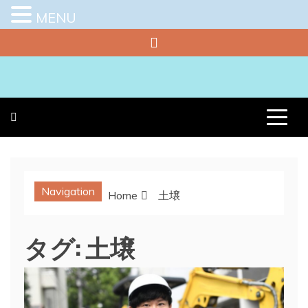
MENU
Skip
to
content
プラチナラビ
役立つ暮らしの知恵袋
Navigation
Home
土壌
タグ:
土壌