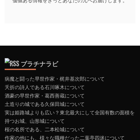
価値ある情報をきっとあなたの元へお届けします。
プラチナラビ
病魔と闘った早世作家・梶井基次郎について
夭折の詩人である石川啄木について
酒豪の早世作家・葛西善蔵について
土造りの城である久保田城について
実は姫路城よりも広い？東北最大にして全国有数の面積を
持つお城、山形城について
桜の名所である、二本松城について
作家の他にも、様々な職種だった二葉亭四迷について