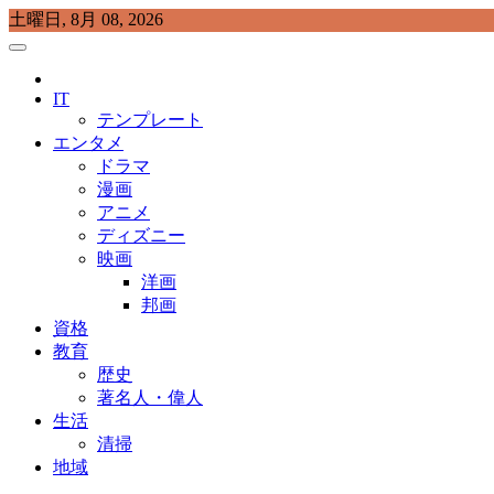
Skip
土曜日, 8月 08, 2026
to
content
プラチナラビ
役立つ暮らしの知恵袋
IT
テンプレート
エンタメ
ドラマ
漫画
アニメ
ディズニー
映画
洋画
邦画
資格
教育
歴史
著名人・偉人
生活
清掃
地域