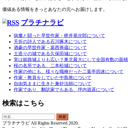
価値ある情報をきっとあなたの元へお届けします。
プラチナラビ
病魔と闘った早世作家・梶井基次郎について
夭折の詩人である石川啄木について
酒豪の早世作家・葛西善蔵について
土造りの城である久保田城について
実は姫路城よりも広い？東北最大にして全国有数の面積
桜の名所である、二本松城について
作家の他にも、様々な職種だった二葉亭四迷について
作家・教員をしていた中島敦について
自由気ままに生きた兼好法師について
作家であり、翻訳家でもある、坪内逍遥について
検索はこちら
検
索:
プラチナラビ All Rights Reserved 2020.