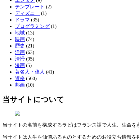
エンタメ
(9)
テンプレート
(2)
ディズニー
(1)
ドラマ
(35)
プログラミング
(1)
地域
(13)
映画
(74)
歴史
(21)
洋画
(63)
清掃
(95)
漫画
(5)
著名人・偉人
(41)
資格
(560)
邦画
(10)
当サイトについて
当サイトの名前を構成するラビはフランス語で人生、生命を
当サイトは人生を価値あるものとするためのお役立ち情報を