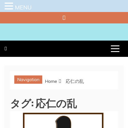
MENU
Skip
to
content
プラチナラビ
役立つ暮らしの知恵袋
Navigation
Home
応仁の乱
タグ:
応仁の乱