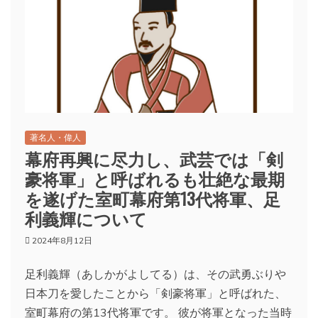
著名人・偉人
幕府再興に尽力し、武芸では「剣
豪将軍」と呼ばれるも壮絶な最期
を遂げた室町幕府第13代将軍、足
利義輝について
2024年8月12日
足利義輝（あしかがよしてる）は、その武勇ぶりや
日本刀を愛したことから「剣豪将軍」と呼ばれた、
室町幕府の第13代将軍です。 彼が将軍となった当時