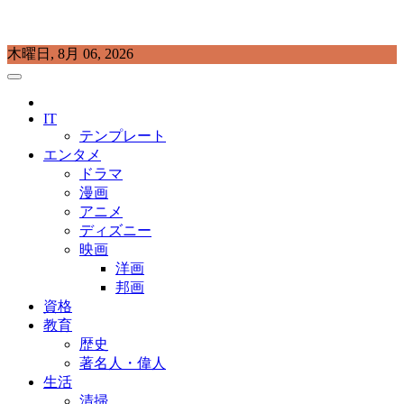
Skip
木曜日, 8月 06, 2026
to
content
プラチナラビ
役立つ暮らしの知恵袋
IT
テンプレート
エンタメ
ドラマ
漫画
アニメ
ディズニー
映画
洋画
邦画
資格
教育
歴史
著名人・偉人
生活
清掃