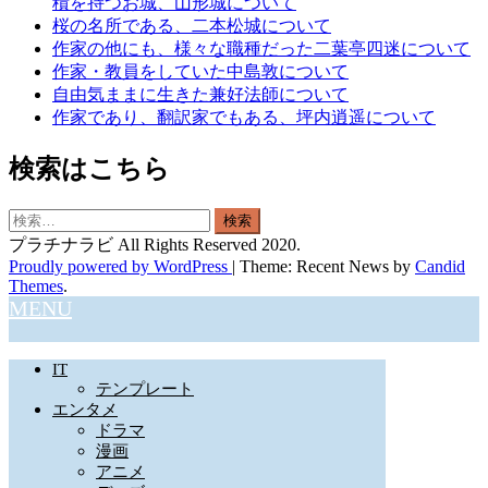
積を持つお城、山形城について
桜の名所である、二本松城について
作家の他にも、様々な職種だった二葉亭四迷について
作家・教員をしていた中島敦について
自由気ままに生きた兼好法師について
作家であり、翻訳家でもある、坪内逍遥について
検索はこちら
検
索:
プラチナラビ All Rights Reserved 2020.
Proudly powered by WordPress
|
Theme: Recent News by
Candid
Themes
.
MENU
IT
テンプレート
エンタメ
ドラマ
漫画
アニメ