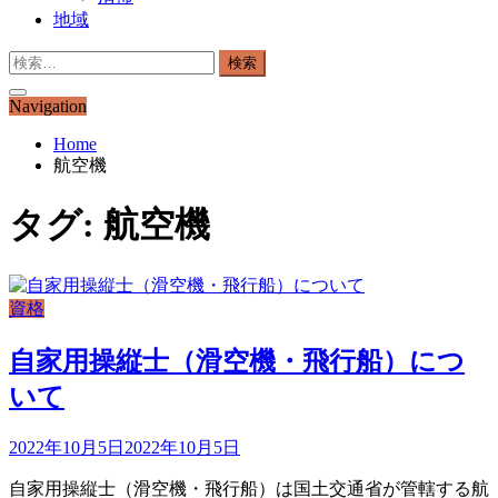
地域
検
索:
Navigation
Home
航空機
タグ:
航空機
資格
自家用操縦士（滑空機・飛行船）につ
いて
2022年10月5日
2022年10月5日
自家用操縦士（滑空機・飛行船）は国土交通省が管轄する航