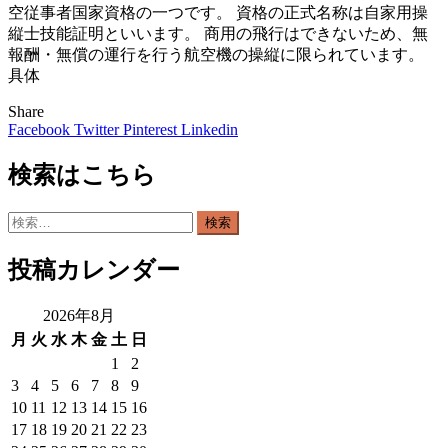
空従事者国家資格の一つです。 資格の正式名称は自家用操
縦士技能証明といいます。 商用の飛行はできないため、無
報酬・無償の運行を行う航空機の操縦に限られています。
具体
Share
Facebook
Twitter
Pinterest
Linkedin
検索はこちら
検
索:
投稿カレンダー
2026年8月
月
火
水
木
金
土
日
1
2
3
4
5
6
7
8
9
10
11
12
13
14
15
16
17
18
19
20
21
22
23