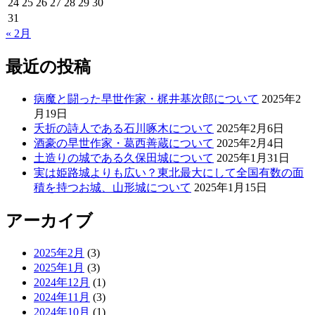
24
25
26
27
28
29
30
31
« 2月
最近の投稿
病魔と闘った早世作家・梶井基次郎について
2025年2
月19日
夭折の詩人である石川啄木について
2025年2月6日
酒豪の早世作家・葛西善蔵について
2025年2月4日
土造りの城である久保田城について
2025年1月31日
実は姫路城よりも広い？東北最大にして全国有数の面
積を持つお城、山形城について
2025年1月15日
アーカイブ
2025年2月
(3)
2025年1月
(3)
2024年12月
(1)
2024年11月
(3)
2024年10月
(1)