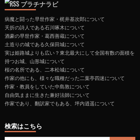
プラチナラビ
病魔と闘った早世作家・梶井基次郎について
夭折の詩人である石川啄木について
酒豪の早世作家・葛西善蔵について
土造りの城である久保田城について
実は姫路城よりも広い？東北最大にして全国有数の面積を
持つお城、山形城について
桜の名所である、二本松城について
作家の他にも、様々な職種だった二葉亭四迷について
作家・教員をしていた中島敦について
自由気ままに生きた兼好法師について
作家であり、翻訳家でもある、坪内逍遥について
検索はこちら