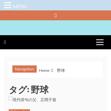
MENU
Skip
to
content
プラチナラビ
役立つ暮らしの知恵袋
Navigation
Home
野球
タグ:
野球