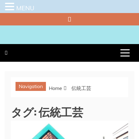
MENU
Skip
to
content
プラチナラビ
役立つ暮らしの知恵袋
Navigation
Home
伝統工芸
タグ:
伝統工芸