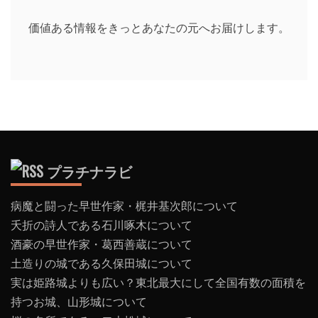
価値ある情報をきっとあなたの元へお届けします。
プラチナラビ
病魔と闘った早世作家・梶井基次郎について
夭折の詩人である石川啄木について
酒豪の早世作家・葛西善蔵について
土造りの城である久保田城について
実は姫路城よりも広い？東北最大にして全国有数の面積を
持つお城、山形城について