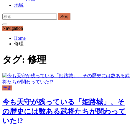
地域
検
索:
Navigation
Home
修理
タグ:
修理
歴史
今も天守が残っている「姫路城」、そ
の歴史には数ある武将たちが関わって
いた!?