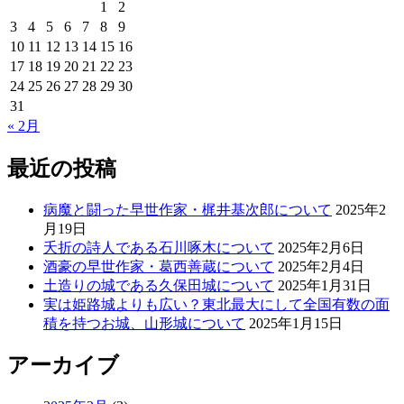
1
2
3
4
5
6
7
8
9
10
11
12
13
14
15
16
17
18
19
20
21
22
23
24
25
26
27
28
29
30
31
« 2月
最近の投稿
病魔と闘った早世作家・梶井基次郎について
2025年2
月19日
夭折の詩人である石川啄木について
2025年2月6日
酒豪の早世作家・葛西善蔵について
2025年2月4日
土造りの城である久保田城について
2025年1月31日
実は姫路城よりも広い？東北最大にして全国有数の面
積を持つお城、山形城について
2025年1月15日
アーカイブ