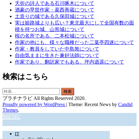
夭折の詩人である石川啄木について
酒豪の早世作家・葛西善蔵について
土造りの城である久保田城について
実は姫路城よりも広い？東北最大にして全国有数の面
積を持つお城、山形城について
桜の名所である、二本松城について
作家の他にも、様々な職種だった二葉亭四迷について
作家・教員をしていた中島敦について
自由気ままに生きた兼好法師について
作家であり、翻訳家でもある、坪内逍遥について
検索はこちら
検
索:
プラチナラビ All Rights Reserved 2020.
Proudly powered by WordPress
|
Theme: Recent News by
Candid
Themes
.
MENU
IT