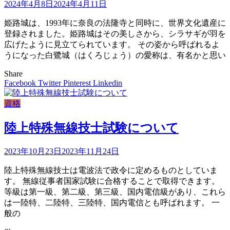
2024年4月8日
2024年4月11日
姫路城は、1993年に奈良の法隆寺と同時に、世界文化遺産に
登録されました。姫路城はその美しさから、シラサギが羽を
広げたように見立てられています。 その姿から呼ばれるよ
うになった白鷺城（はくろじょう）の愛称は、有名かと思い
Share
Facebook
Twitter
Pinterest
Linkedin
資格
陸上特殊無線技士試験について
2023年10月23日
2023年11月24日
陸上特殊無線技士は電波法で政令に定めるものとしていま
す。 無線従事者国家試験に合格することで取得できます。
等級は第一級、第二級、第三級、国内電信級があり、これら
は一陸特、二陸特、三陸特、国内電信とも呼ばれます。 一
般の