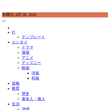
Skip
木曜日, 8月 06, 2026
to
content
プラチナラビ
役立つ暮らしの知恵袋
IT
テンプレート
エンタメ
ドラマ
漫画
アニメ
ディズニー
映画
洋画
邦画
資格
教育
歴史
著名人・偉人
生活
清掃