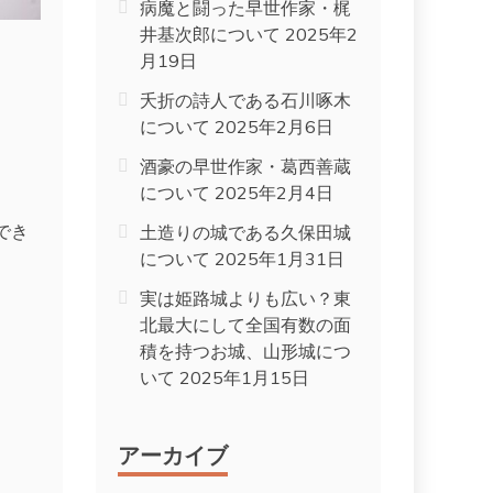
病魔と闘った早世作家・梶
井基次郎について
2025年2
月19日
夭折の詩人である石川啄木
について
2025年2月6日
酒豪の早世作家・葛西善蔵
について
2025年2月4日
でき
土造りの城である久保田城
について
2025年1月31日
実は姫路城よりも広い？東
北最大にして全国有数の面
積を持つお城、山形城につ
いて
2025年1月15日
アーカイブ