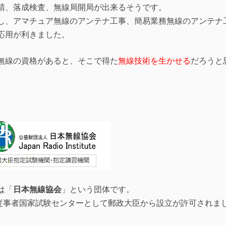
請、落成検査、無線局開局が出来るそうです。
し、アマチュア無線のアンテナ工事、簡易業務無線のアンテナ
応用が利きました。
無線の資格があると、そこで得た
無線技術を生かせる
だろうと
は「
日本無線協会
」という団体です。
線従事者国家試験センターとして郵政大臣から設立が許可されま