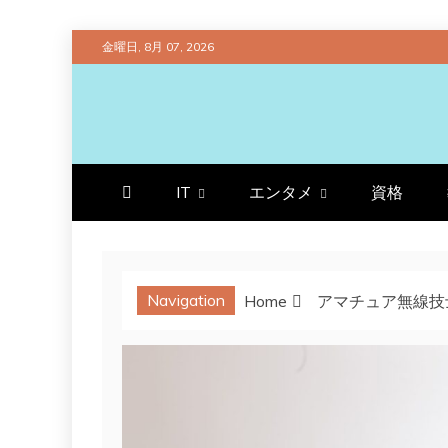
Skip
金曜日, 8月 07, 2026
to
content
プラチナラビ
役立つ暮らしの知恵袋
IT
エンタメ
資格
Navigation
Home
アマチュア無線技