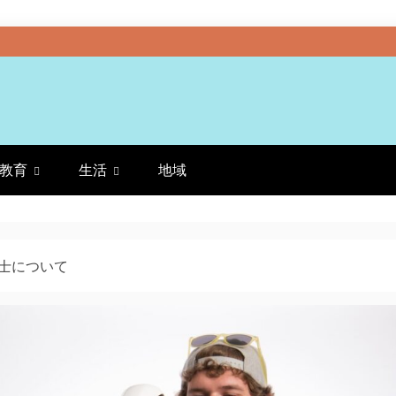
教育
生活
地域
士について