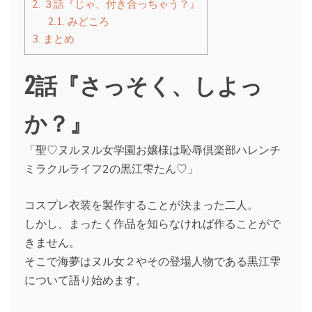
2.
３話『じゃ、付き合っちゃう？』
2.1.
みどころ
3.
まとめ
2話『さっそく、しよっ
か？』
「聖♡ヌルヌル女学園お嬢様は恥辱倶楽部ハレンチ
ミラクルライフ2の黒江雫たん♡」
コスプレ衣装を製作することが決まった二人。
しかし、まったく作品を知らなければ作ることがで
きません。
そこで海夢はヌル女２やその登場人物である黒江雫
について語り始めます。