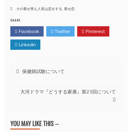
その着せ替え人形は恋をする
,
着せ恋
SHARE
Facebook
Twitter
Pinterest
Linkedin
投
保健師試験について
稿
大河ドラマ『どうする家康』第23回について
ナ
ビ
YOU MAY LIKE THIS --