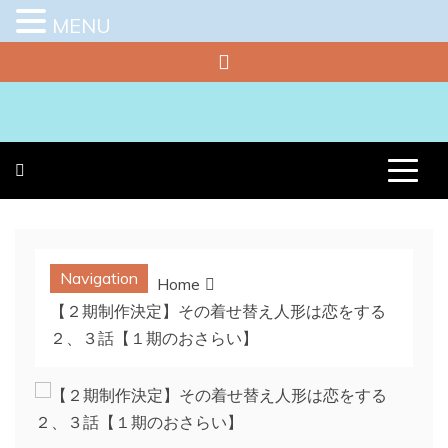
MENU
Skip
to
content
プラチナラビ
役立つ暮らしの知恵袋
Navigation
Home
【２期制作決定】その着せ替え人形は恋をする
２、３話【１期のおさらい】