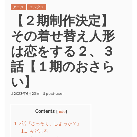
アニメ
エンタメ
【２期制作決定】
その着せ替え人形
は恋をする２、３
話【１期のおさら
い】
2023年6月23日
post-user
Contents
[
hide
]
1.
2話『さっそく、しよっか？』
1.1.
みどころ