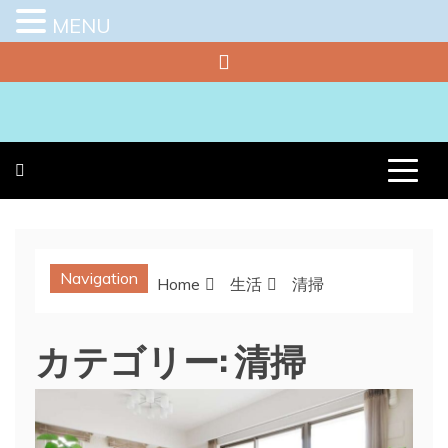
MENU
Skip
to
content
プラチナラビ
役立つ暮らしの知恵袋
Navigation
Home
生活
清掃
カテゴリー:
清掃