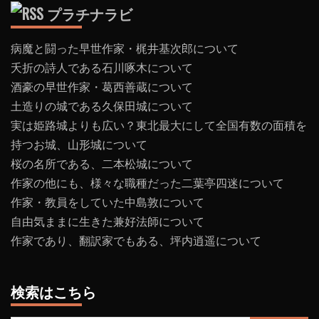
プラチナラビ
病魔と闘った早世作家・梶井基次郎について
夭折の詩人である石川啄木について
酒豪の早世作家・葛西善蔵について
土造りの城である久保田城について
実は姫路城よりも広い？東北最大にして全国有数の面積を
持つお城、山形城について
桜の名所である、二本松城について
作家の他にも、様々な職種だった二葉亭四迷について
作家・教員をしていた中島敦について
自由気ままに生きた兼好法師について
作家であり、翻訳家でもある、坪内逍遥について
検索はこちら