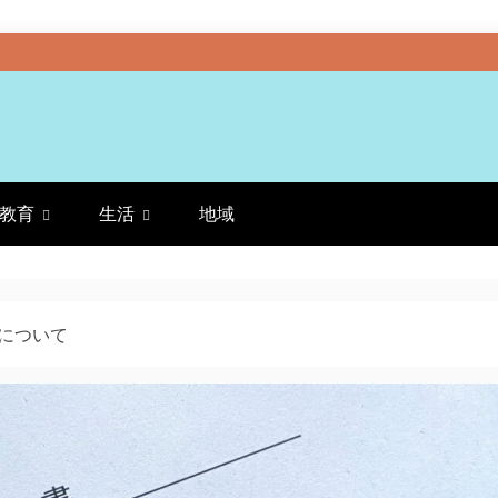
教育
生活
地域
について