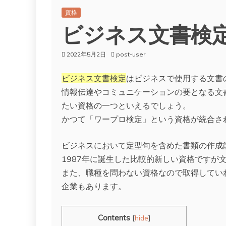
資格
ビジネス文書検
2022年5月2日
post-user
ビジネス文書検定
はビジネスで使用する文書
情報伝達やコミュニケーションの要となる文
たい資格の一つといえるでしょう。
かつて「ワープロ検定」という資格が統合さ
ビジネスにおいて定型句を含めた書類の作成
1987年に誕生した比較的新しい資格ですが
また、職種を問わない資格なので取得してい
企業もあります。
Contents
[
hide
]