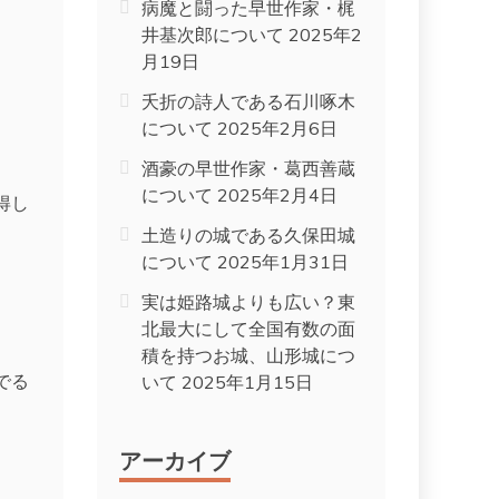
病魔と闘った早世作家・梶
井基次郎について
2025年2
月19日
夭折の詩人である石川啄木
について
2025年2月6日
酒豪の早世作家・葛西善蔵
について
2025年2月4日
得し
土造りの城である久保田城
について
2025年1月31日
実は姫路城よりも広い？東
北最大にして全国有数の面
積を持つお城、山形城につ
でる
いて
2025年1月15日
アーカイブ