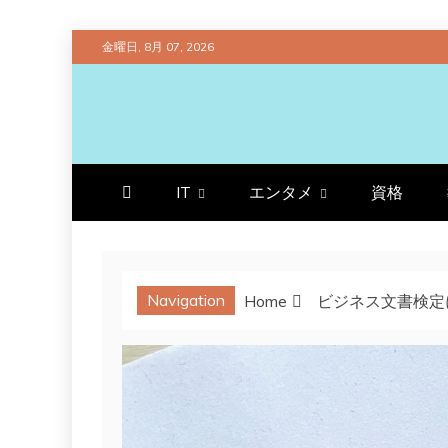
Skip
金曜日, 8月 07, 2026
to
content
プラチナラビ
役立つ暮らしの知恵袋
IT
エンタメ
資格
Navigation
Home
ビジネス文書検定