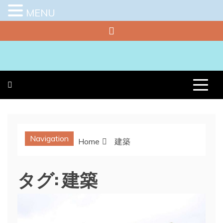
MENU
Skip
to
content
プラチナラビ
役立つ暮らしの知恵袋
Navigation
Home
建築
タグ:
建築