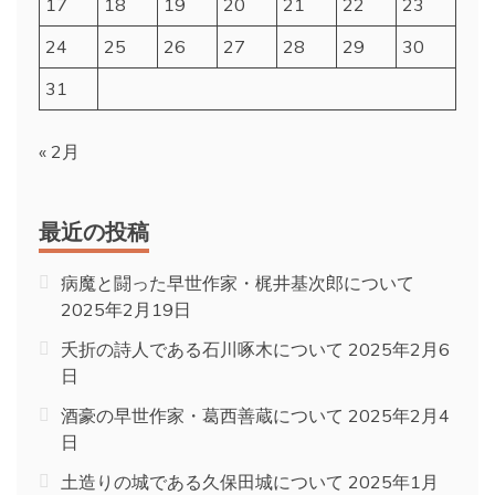
17
18
19
20
21
22
23
24
25
26
27
28
29
30
31
« 2月
最近の投稿
病魔と闘った早世作家・梶井基次郎について
2025年2月19日
夭折の詩人である石川啄木について
2025年2月6
日
酒豪の早世作家・葛西善蔵について
2025年2月4
日
土造りの城である久保田城について
2025年1月