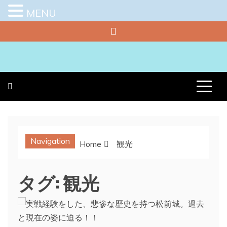
MENU
Skip
to
content
プラチナラビ
役立つ暮らしの知恵袋
Navigation
Home
観光
タグ:
観光