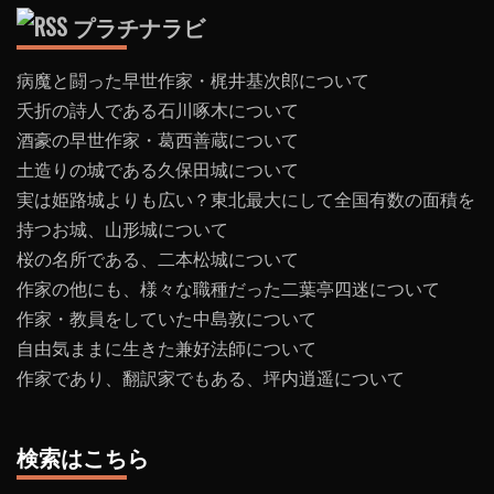
プラチナラビ
病魔と闘った早世作家・梶井基次郎について
夭折の詩人である石川啄木について
酒豪の早世作家・葛西善蔵について
土造りの城である久保田城について
実は姫路城よりも広い？東北最大にして全国有数の面積を
持つお城、山形城について
桜の名所である、二本松城について
作家の他にも、様々な職種だった二葉亭四迷について
作家・教員をしていた中島敦について
自由気ままに生きた兼好法師について
作家であり、翻訳家でもある、坪内逍遥について
検索はこちら