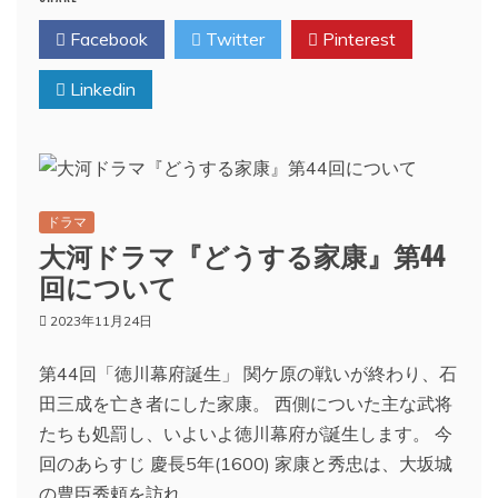
Facebook
Twitter
Pinterest
Linkedin
ドラマ
大河ドラマ『どうする家康』第44
回について
2023年11月24日
第44回「徳川幕府誕生」 関ケ原の戦いが終わり、石
田三成を亡き者にした家康。 西側についた主な武将
たちも処罰し、いよいよ徳川幕府が誕生します。 今
回のあらすじ 慶長5年(1600) 家康と秀忠は、大坂城
の豊臣秀頼を訪れ、