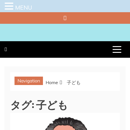
MENU
Skip
to
content
プラチナラビ
役立つ暮らしの知恵袋
Navigation
Home
子ども
タグ:
子ども