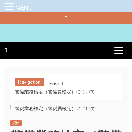
MENU
Skip
to
content
プラチナラビ
役立つ暮らしの知恵袋
Navigation
Home
警備業務検定（警備員検定）について
資格