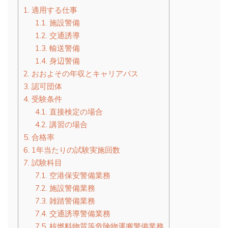
1.
適用する仕事
1.1.
施設警備
1.2.
交通誘導
1.3.
輸送警備
1.4.
身辺警備
2.
おおよその年収とキャリアパス
3.
認可団体
4.
受験条件
4.1.
直接検定の場合
4.2.
講習の場合
5.
合格率
6.
1年当たりの試験実施回数
7.
試験科目
7.1.
空港保安警備業務
7.2.
施設警備業務
7.3.
雑踏警備業務
7.4.
交通誘導警備業務
7.5.
核燃料物質等危険物運搬警備業務