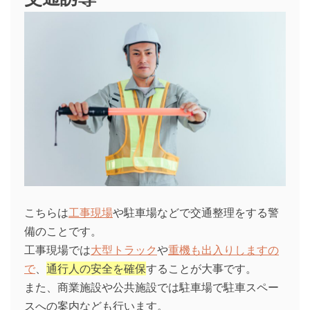
こちらは
工事現場
や駐車場などで交通整理をする警
備のことです。
工事現場では
大型トラック
や
重機も出入りしますの
で
、
通行人の安全を確保
することが大事です。
また、商業施設や公共施設では駐車場で駐車スペー
スへの案内なども行います。