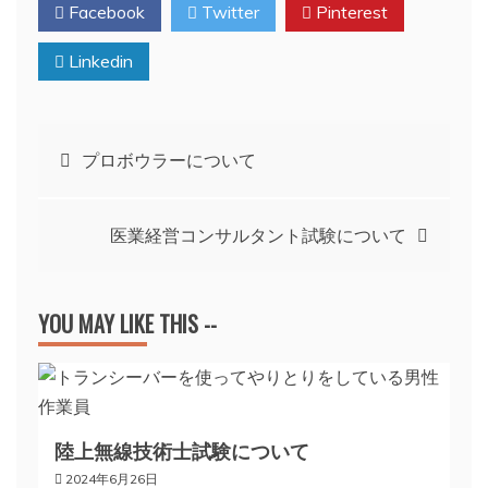
Facebook
Twitter
Pinterest
Linkedin
投
プロボウラーについて
稿
医業経営コンサルタント試験について
ナ
ビ
YOU MAY LIKE THIS --
ゲ
ー
陸上無線技術士試験について
2024年6月26日