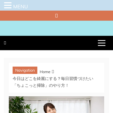
MENU
Skip
to
content
プラチナラビ
役立つ暮らしの知恵袋
Navigation
Home
今日はどこを綺麗にする？毎日習慣づけたい
「ちょこっと掃除」のやり方！