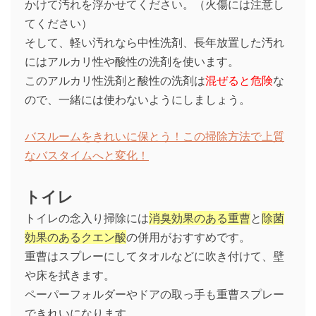
かけて汚れを浮かせてください。（火傷には注意し
てください）
そして、軽い汚れなら中性洗剤、長年放置した汚れ
にはアルカリ性や酸性の洗剤を使います。
このアルカリ性洗剤と酸性の洗剤は
混ぜると危険
な
ので、一緒には使わないようにしましょう。
バスルームをきれいに保とう！この掃除方法で上質
なバスタイムへと変化！
トイレ
トイレの念入り掃除には
消臭効果のある重曹
と
除菌
効果のあるクエン酸
の併用がおすすめです。
重曹はスプレーにしてタオルなどに吹き付けて、壁
や床を拭きます。
ペーパーフォルダーやドアの取っ手も重曹スプレー
できれいになります。