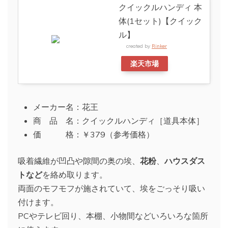
クイックルハンディ 本
体(1セット)【クイック
ル】
created by
Rinker
楽天市場
メーカー名：花王
商 品 名：クイックルハンディ［道具本体］
価 格：￥379（参考価格）
吸着繊維が凹凸や隙間の奥の埃、
花粉
、
ハウスダス
トなど
を絡め取ります。
両面のモフモフが施されていて、埃をごっそり吸い
付けます。
PCやテレビ回り、本棚、小物間などいろいろな箇所