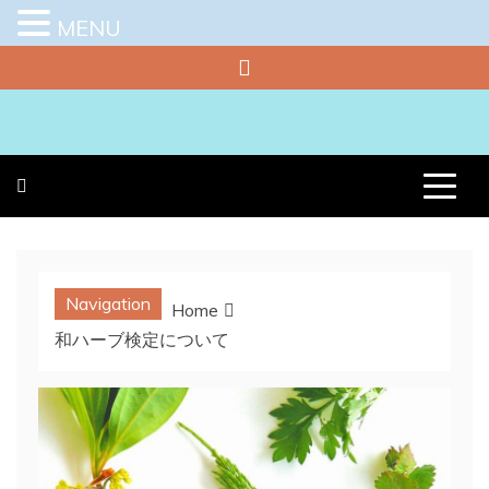
MENU
Skip
to
content
プラチナラビ
役立つ暮らしの知恵袋
Navigation
Home
和ハーブ検定について