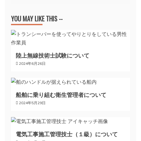
ナ
ビ
YOU MAY LIKE THIS --
ゲ
ー
陸上無線技術士試験について
2024年6月26日
シ
ョ
船舶に乗り組む衛生管理者について
ン
2024年5月29日
電気工事施工管理技士（１級）について